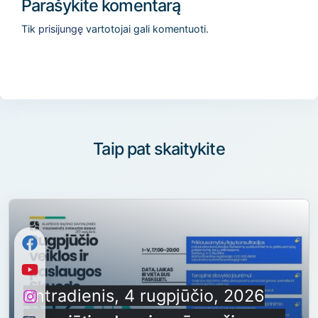
Parašykite komentarą
Tik
prisijungę
vartotojai gali komentuoti.
Taip pat skaitykite
Antradienis, 4 rugpjūčio, 2026