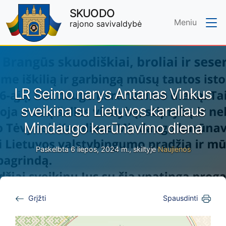
SKUODO
Meniu
rajono savivaldybė
Skip to main content
LR Seimo narys Antanas Vinkus
sveikina su Lietuvos karaliaus
Mindaugo karūnavimo diena
Paskelbta 6 liepos, 2024 m., skiltyje
Naujienos
Grįžti
Spausdinti