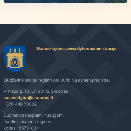
Skuodo rajono savivaldybės administracija
Biudžetinė įstaiga registruota Juridinių asmenų registre.
Vilniaus g. 13, LT-98112 Skuodas
savivaldybe@skuodas.lt
+370 440 73932
Duomenys kaupiami ir saugomi
Juridinių asmenų registre,
kodas 188751834