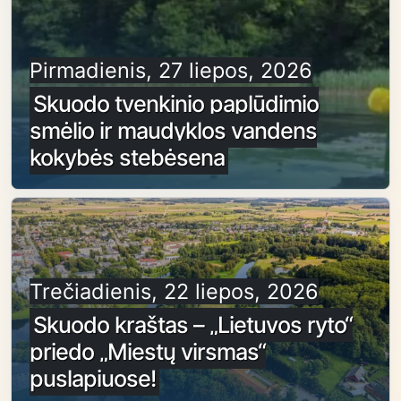
Pirmadienis, 27 liepos, 2026
Skuodo tvenkinio paplūdimio
smėlio ir maudyklos vandens
kokybės stebėsena
Trečiadienis, 22 liepos, 2026
Skuodo kraštas – „Lietuvos ryto“
priedo „Miestų virsmas“
puslapiuose!