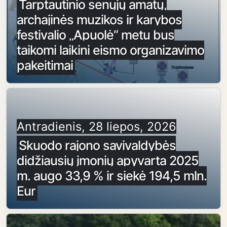
Tarptautinio senųjų amatų,
archajinės muzikos ir karybos
festivalio „Apuolė“ metu bus
taikomi laikini eismo organizavimo
pakeitimai
Antradienis, 28 liepos, 2026
Skuodo rajono savivaldybės
didžiausių įmonių apyvarta 2025
m. augo 33,9 % ir siekė 194,5 mln.
Eur