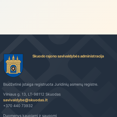
Skuodo rajono savivaldybės administracija
Biudžetinė įstaiga registruota Juridinių asmenų registre.
Vilniaus g. 13, LT-98112 Skuodas
savivaldybe@skuodas.lt
+370 440 73932
Duomenys kaupiami ir saugomi