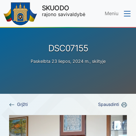
SKUODO
Meniu
rajono savivaldybė
Skip to main content
DSC07155
Paskelbta 23 liepos, 2024 m., skiltyje
Grįžti
Spausdinti