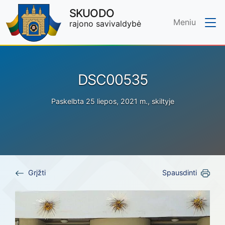
SKUODO
Meniu
rajono savivaldybė
Skip to main content
DSC00535
Paskelbta 25 liepos, 2021 m., skiltyje
Grįžti
Spausdinti