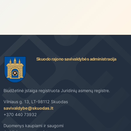
Skuodo rajono savivaldybės administracija
Biudžetinė įstaiga registruota Juridinių asmenų registre.
Vilniaus g. 13, LT-98112 Skuodas
savivaldybe@skuodas.lt
+370 440 73932
Duomenys kaupiami ir saugomi