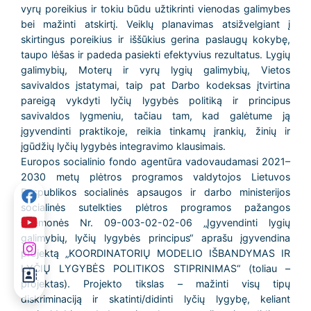
vyrų poreikius ir tokiu būdu užtikrinti vienodas galimybes
bei mažinti atskirtį. Veiklų planavimas atsižvelgiant į
skirtingus poreikius ir iššūkius gerina paslaugų kokybę,
taupo lėšas ir padeda pasiekti efektyvius rezultatus. Lygių
galimybių, Moterų ir vyrų lygių galimybių, Vietos
savivaldos įstatymai, taip pat Darbo kodeksas įtvirtina
pareigą vykdyti lyčių lygybės politiką ir principus
savivaldos lygmeniu, tačiau tam, kad galėtume ją
įgyvendinti praktikoje, reikia tinkamų įrankių, žinių ir
įgūdžių lyčių lygybės integravimo klausimais.
Europos socialinio fondo agentūra vadovaudamasi 2021–
2030 metų plėtros programos valdytojos Lietuvos
Respublikos socialinės apsaugos ir darbo ministerijos
socialinės sutelkties plėtros programos pažangos
priemonės Nr. 09-003-02-02-06 „Įgyvendinti lygių
galimybių, lyčių lygybės principus“ aprašu įgyvendina
projektą „KOORDINATORIŲ MODELIO IŠBANDYMAS IR
LYČIŲ LYGYBĖS POLITIKOS STIPRINIMAS“ (toliau –
projektas). Projekto tikslas – mažinti visų tipų
diskriminaciją ir skatinti/didinti lyčių lygybę, keliant