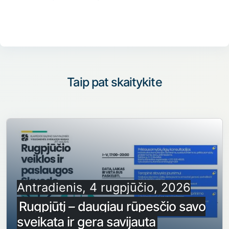
Taip pat skaitykite
Antradienis, 4 rugpjūčio, 2026
Rugpjūtį – daugiau rūpesčio savo
sveikata ir gera savijauta