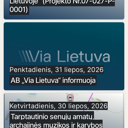
Lietuvoje“ (Projekto Nr.07-027-P-
0001)
Penktadienis, 31 liepos, 2026
AB „Via Lietuva“ informuoja
Ketvirtadienis, 30 liepos, 2026
Tarptautinio senųjų amatų,
archajinės muzikos ir karybos