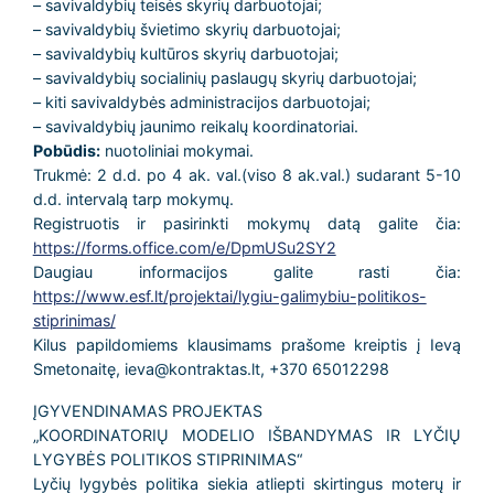
– savivaldybių teisės skyrių darbuotojai;
– savivaldybių švietimo skyrių darbuotojai;
– savivaldybių kultūros skyrių darbuotojai;
– savivaldybių socialinių paslaugų skyrių darbuotojai;
– kiti savivaldybės administracijos darbuotojai;
– savivaldybių jaunimo reikalų koordinatoriai.
Pobūdis:
nuotoliniai mokymai.
Trukmė: 2 d.d. po 4 ak. val.(viso 8 ak.val.) sudarant 5-10
d.d. intervalą tarp mokymų.
Registruotis ir pasirinkti mokymų datą galite čia:
https://forms.office.com/e/DpmUSu2SY2
Daugiau informacijos galite rasti čia:
https://www.esf.lt/projektai/lygiu-galimybiu-politikos-
stiprinimas/
Kilus papildomiems klausimams prašome kreiptis į Ievą
Smetonaitę, ieva@kontraktas.lt, +370 65012298
ĮGYVENDINAMAS PROJEKTAS
„KOORDINATORIŲ MODELIO IŠBANDYMAS IR LYČIŲ
LYGYBĖS POLITIKOS STIPRINIMAS“
Lyčių lygybės politika siekia atliepti skirtingus moterų ir