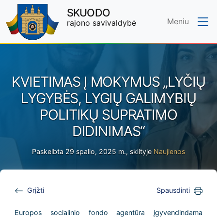
SKUODO
Meniu
rajono savivaldybė
Skip to main content
KVIETIMAS Į MOKYMUS „LYČIŲ
LYGYBĖS, LYGIŲ GALIMYBIŲ
POLITIKŲ SUPRATIMO
DIDINIMAS“
Paskelbta 29 spalio, 2025 m., skiltyje
Naujienos
Grįžti
Spausdinti
Europos socialinio fondo agentūra įgyvendindama