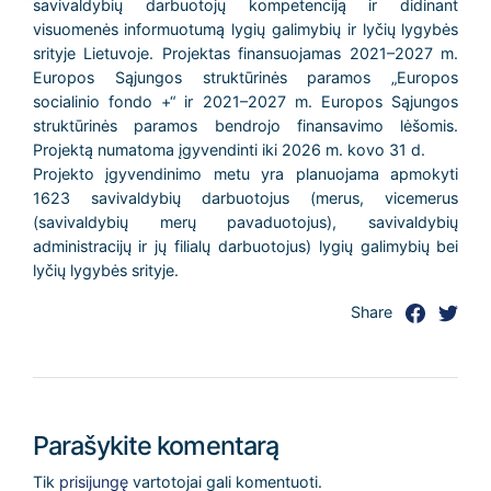
savivaldybių darbuotojų kompetenciją ir didinant
visuomenės informuotumą lygių galimybių ir lyčių lygybės
srityje Lietuvoje. Projektas finansuojamas 2021–2027 m.
Europos Sąjungos struktūrinės paramos „Europos
socialinio fondo +“ ir 2021–2027 m. Europos Sąjungos
struktūrinės paramos bendrojo finansavimo lėšomis.
Projektą numatoma įgyvendinti iki 2026 m. kovo 31 d.
Projekto įgyvendinimo metu yra planuojama apmokyti
1623 savivaldybių darbuotojus (merus, vicemerus
(savivaldybių merų pavaduotojus), savivaldybių
administracijų ir jų filialų darbuotojus) lygių galimybių bei
lyčių lygybės srityje.
Share
Parašykite komentarą
Tik
prisijungę
vartotojai gali komentuoti.