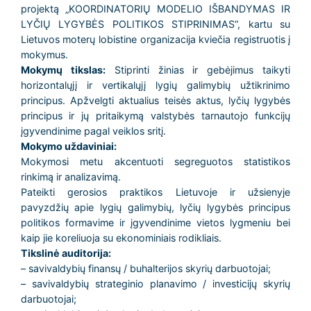
projektą „KOORDINATORIŲ MODELIO IŠBANDYMAS IR
LYČIŲ LYGYBĖS POLITIKOS STIPRINIMAS“, kartu su
Lietuvos moterų lobistine organizacija kviečia registruotis į
mokymus.
Mokymų tikslas:
Stiprinti žinias ir gebėjimus taikyti
horizontalųjį ir vertikalųjį lygių galimybių užtikrinimo
principus. Apžvelgti aktualius teisės aktus, lyčių lygybės
principus ir jų pritaikymą valstybės tarnautojo funkcijų
įgyvendinime pagal veiklos sritį.
Mokymo uždaviniai:
Mokymosi metu akcentuoti segreguotos statistikos
rinkimą ir analizavimą.
Pateikti gerosios praktikos Lietuvoje ir užsienyje
pavyzdžių apie lygių galimybių, lyčių lygybės principus
politikos formavime ir įgyvendinime vietos lygmeniu bei
kaip jie koreliuoja su ekonominiais rodikliais.
Tikslinė auditorija:
– savivaldybių finansų / buhalterijos skyrių darbuotojai;
– savivaldybių strateginio planavimo / investicijų skyrių
darbuotojai;