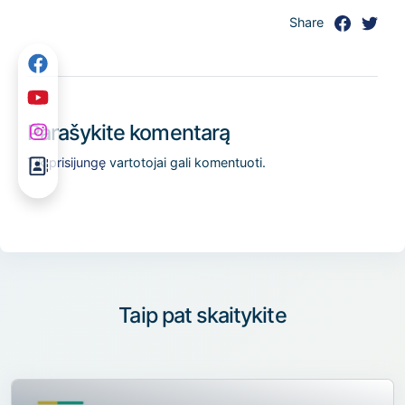
Share
Parašykite komentarą
Tik
prisijungę
vartotojai gali komentuoti.
Taip pat skaitykite