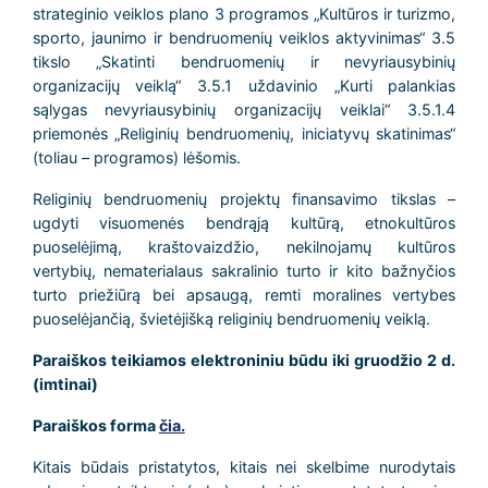
strateginio veiklos plano 3 programos „Kultūros ir turizmo,
sporto, jaunimo ir bendruomenių veiklos aktyvinimas“ 3.5
tikslo „Skatinti bendruomenių ir nevyriausybinių
organizacijų veiklą“ 3.5.1 uždavinio „Kurti palankias
sąlygas nevyriausybinių organizacijų veiklai“ 3.5.1.4
priemonės „Religinių bendruomenių, iniciatyvų skatinimas“
(toliau – programos) lėšomis.
Religinių bendruomenių projektų finansavimo tikslas –
ugdyti visuomenės bendrąją kultūrą, etnokultūros
puoselėjimą, kraštovaizdžio, nekilnojamų kultūros
vertybių, nematerialaus sakralinio turto ir kito bažnyčios
turto priežiūrą bei apsaugą, remti moralines vertybes
puoselėjančią, švietėjišką religinių bendruomenių veiklą.
Paraiškos teikiamos elektroniniu būdu iki gruodžio 2 d.
(imtinai)
Paraiškos forma
čia.
Kitais būdais pristatytos, kitais nei skelbime nurodytais