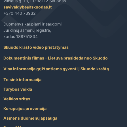
Vilniaus g. 13, LT-98112 Skuodas
savivaldybe@skuodas.lt
+370 440 73932
Duomenys kaupiami ir saugomi
Juridinių asmenų registre,
kodas 188751834
Skuodo krašto video pristatymas
Dokumentinis filmas – Lietuva prasideda nuo Skuodo
Visa informacija grįžtantiems gyventi į Skuodo kraštą
Teisinė informacija
Tarybos veikla
Veiklos sritys
Korupcijos prevencija
Asmens duomenų apsauga