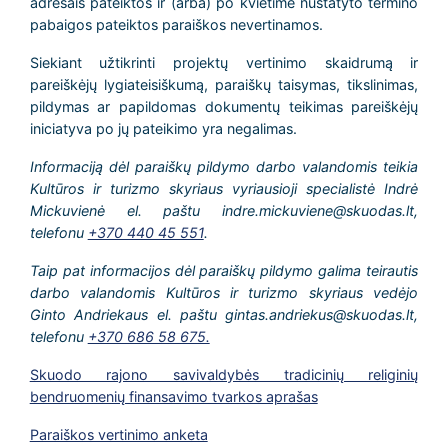
adresais pateiktos ir (arba) po kvietime nustatyto termino
pabaigos pateiktos paraiškos nevertinamos.
Siekiant užtikrinti projektų vertinimo skaidrumą ir
pareiškėjų lygiateisiškumą, paraiškų taisymas, tikslinimas,
pildymas ar papildomas dokumentų teikimas pareiškėjų
iniciatyva po jų pateikimo yra negalimas.
Informaciją dėl paraiškų pildymo darbo valandomis teikia
Kultūros ir turizmo skyriaus vyriausioji specialistė Indrė
Mickuvienė el. paštu indre.mickuviene@skuodas.lt,
telefonu
+370 440 45 551
.
Taip pat informacijos dėl paraiškų pildymo galima teirautis
darbo valandomis Kultūros ir turizmo skyriaus vedėjo
Ginto Andriekaus el. paštu gintas.andriekus@skuodas.lt,
telefonu
+370 686 58 675.
Skuodo rajono savivaldybės tradicinių religinių
bendruomenių finansavimo tvarkos aprašas
Paraiškos vertinimo anketa