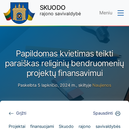
SKUODO
Meniu
rajono savivaldybė
Skip to main content
Papildomas kvietimas teikti
paraiškas religinių bendruomenių
projektų finansavimui
Paskelbta 5 lapkričio, 2024 m., skiltyje
Naujienos
Grįžti
Spausdinti
Projektai finansuojami Skuodo rajono savivaldybės