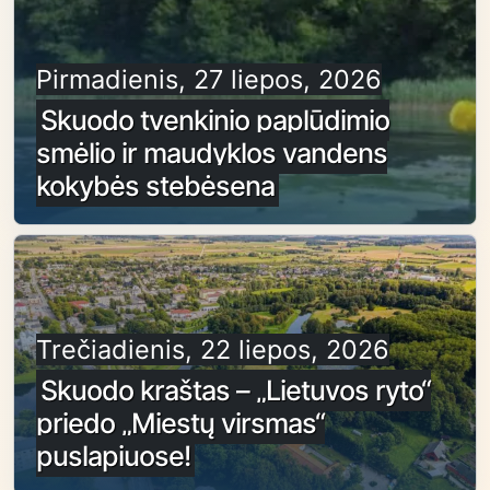
Pirmadienis, 27 liepos, 2026
Skuodo tvenkinio paplūdimio
smėlio ir maudyklos vandens
kokybės stebėsena
Trečiadienis, 22 liepos, 2026
Skuodo kraštas – „Lietuvos ryto“
priedo „Miestų virsmas“
puslapiuose!