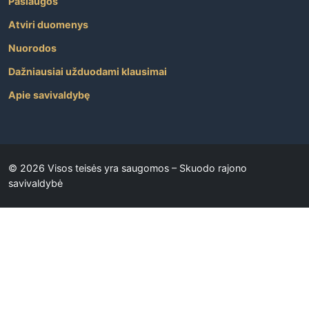
Paslaugos
Atviri duomenys
Nuorodos
Dažniausiai užduodami klausimai
Apie savivaldybę
Copyright
©
2026 Visos teisės yra saugomos –
Skuodo rajono
savivaldybė