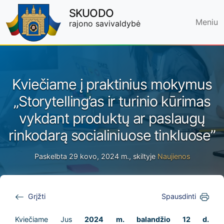
SKUODO
Meniu
rajono savivaldybė
Skip to main content
Kviečiame į praktinius mokymus
„Storytelling’as ir turinio kūrimas
vykdant produktų ar paslaugų
rinkodarą socialiniuose tinkluose”
Paskelbta 29 kovo, 2024 m., skiltyje
Naujienos
Grįžti
Spausdinti
Kviečiame Jus
2024 m. balandžio 12 d.