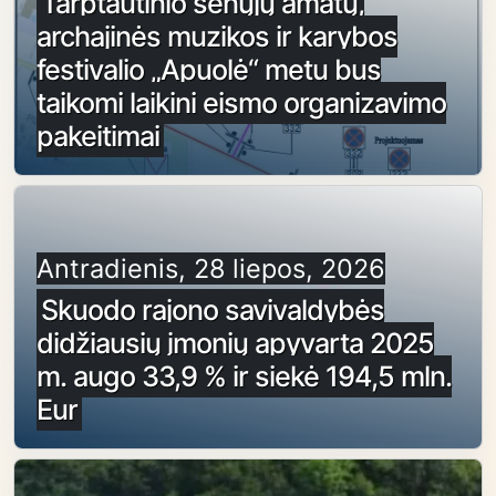
Tarptautinio senųjų amatų,
archajinės muzikos ir karybos
festivalio „Apuolė“ metu bus
taikomi laikini eismo organizavimo
pakeitimai
Antradienis, 28 liepos, 2026
Skuodo rajono savivaldybės
didžiausių įmonių apyvarta 2025
m. augo 33,9 % ir siekė 194,5 mln.
Eur