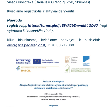
viešoji biblioteka (Dariaus ir Girėno g. 25B, Skuodas)
Kviečiame registruotis ir aktyviai dalyvauti!
Nuoroda į
registraciją:
https://forms.gle/jeSWR2bDvwdM4GDV7
(regi
vykdoma iki balandžio 10 d.)
.
Kilus klausimams, kviečiame nedvejoti ir susisiekti:
ausra@klaipedaregion.lt
, +370 635 19088.