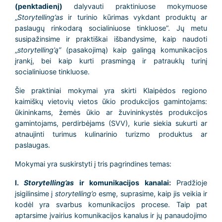
(penktadienį)
dalyvauti praktiniuose mokymuose
„
Storytelling’as
ir turinio kūrimas vykdant produktų ar
paslaugų rinkodarą socialiniuose tinkluose”. Jų metu
susipažinsime ir praktiškai išbandysime, kaip naudoti
„
storytelling’ą”
(pasakojimą) kaip galingą komunikacijos
įrankį, bei kaip kurti prasmingą ir patrauklų turinį
socialiniuose tinkluose.
Šie praktiniai mokymai yra skirti Klaipėdos regiono
kaimiškų vietovių vietos ūkio produkcijos gamintojams:
ūkininkams, žemės ūkio ar žuvininkystės produkcijos
gamintojams, perdirbėjams (SVV), kurie siekia sukurti ar
atnaujinti turimus kulinarinio turizmo produktus ar
paslaugas.
Mokymai yra suskirstyti į tris pagrindines temas:
I.
Storytelling’as
ir komunikacijos kanalai:
Pradžioje
įsigilinsime į
storytelling’o
esmę, suprasime, kaip jis veikia ir
kodėl yra svarbus komunikacijos procese. Taip pat
aptarsime įvairius komunikacijos kanalus ir jų panaudojimo