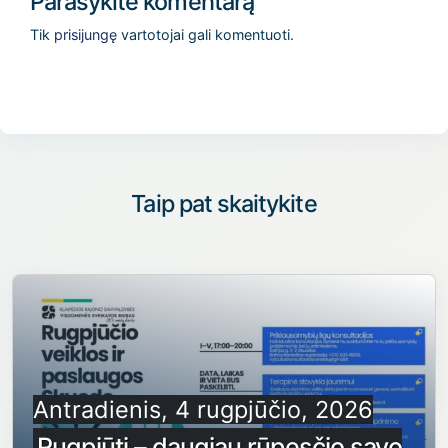
Parašykite komentarą
Tik
prisijungę
vartotojai gali komentuoti.
Taip pat skaitykite
Antradienis, 4 rugpjūčio, 2026
Rugpjūtį – daugiau rūpesčio savo