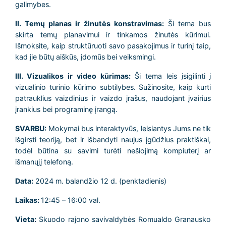
galimybes.
II. Temų planas ir žinutės konstravimas:
Ši tema bus
skirta temų planavimui ir tinkamos žinutės kūrimui.
Išmoksite, kaip struktūruoti savo pasakojimus ir turinį taip,
kad jie būtų aiškūs, įdomūs bei veiksmingi.
III. Vizualikos ir video kūrimas:
Ši tema leis įsigilinti į
vizualinio turinio kūrimo subtilybes. Sužinosite, kaip kurti
patrauklius vaizdinius ir vaizdo įrašus, naudojant įvairius
įrankius bei programinę įrangą.
SVARBU:
Mokymai bus interaktyvūs, leisiantys Jums ne tik
išgirsti teoriją, bet ir išbandyti naujus įgūdžius praktiškai,
todėl būtina su savimi turėti nešiojimą kompiuterį ar
išmanųjį telefoną.
Data:
2024 m. balandžio 12 d. (penktadienis)
Laikas:
12:45 – 16:00 val.
Vieta:
Skuodo rajono savivaldybės Romualdo Granausko