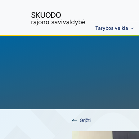
SKUODO
rajono savivaldybė
Tarybos veikla
Skip to main content
Grįžti