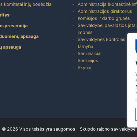
s komitetai ir jų posėdžiai
Administracija (kontaktinė in
Administracijos direktorius
ritys
Komisijos ir darbo grupės
Savivaldybei pavaldžios įstai
os prevencija
įmonės
duomenų apsauga
Savivaldybės kontrolės ir aud
tarnyba
ų apsauga
Seniūnaičiai
Seniūnijos
Skyriai
Copyright
©
2026 Visos teisės yra saugomos –
Skuodo rajono savivaldybė