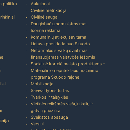
 politika
Aukcionai
Civilinė metrikacija
inkiniai
Civilinė sauga
Daugiabučių administravimas
Išorinė reklama
Komunalinių atliekų savitarna
Lietuva prasideda nuo Skuodo
Neformalusis vaikų švietimas
ne
finansuojamas valstybės lėšomis
Socialinė kortelė maisto produktams –
i
Materialinio nepritekliaus mažinimo
programa Skuodo rajone
liai
Mobilizacija
Savivaldybės turtas
Tvarkos ir taisyklės
Vietinės reikšmės viešųjų kelių ir
i
gatvių priežiūra
Sveikatos apsauga
acija
Verslui