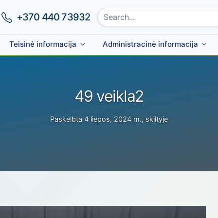
Search site:
Phone number:
+370 440 73932
Teisinė informacija
Administracinė informacija
49 veikla2
Paskelbta 4 liepos, 2024 m., skiltyje