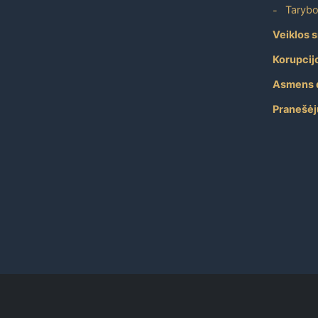
Tarybo
Veiklos s
Korupcij
Asmens 
Pranešėj