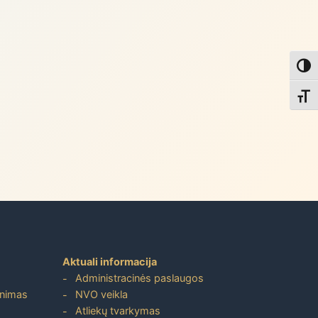
Toggl
Toggl
Aktuali informacija
Administracinės paslaugos
inimas
NVO veikla
Atliekų tvarkymas