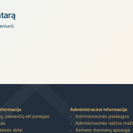
tarą
entuoti.
nformacija
Administracinė informacija
, siekiančių eiti pareigas
Administracinės paslaugos
mas
Administracinės naštos maž
 teisės aktai
Asmens duomenų apsauga