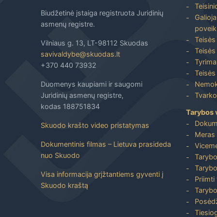
Teisin
Biudžetinė įstaiga registruota Juridinių
Galioja
asmenų registre.
poveik
Teisės
Vilniaus g. 13, LT-98112 Skuodas
Teisės 
savivaldybe@skuodas.lt
Tyrimai
+370 440 73932
Teisės 
Duomenys kaupiami ir saugomi
Nemoka
Juridinių asmenų registre,
Tvarkos
kodas 188751834
Tarybos 
Dokum
Skuodo krašto video pristatymas
Meras 
Dokumentinis filmas – Lietuva prasideda
Viceme
nuo Skuodo
Tarybo
Tarybo
Visa informacija grįžtantiems gyventi į
Priimti
Skuodo kraštą
Tarybo
Posėdž
Tiesiog