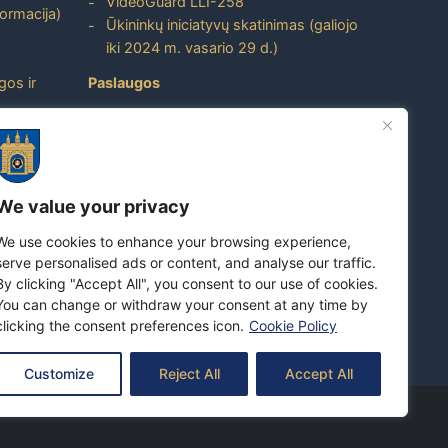
VideoGuard LLI-258
formacija)
Ūkininkų iniciatyvų skatinimas (galiojo
iki 2024 m. vasario 29 d.)
gos ir
Paslaugos
Atviri duomenys
ito
Nuorodos
Dažniausiai užduodami klausimai
We value your privacy
Apie savivaldybę
We use cookies to enhance your browsing experience,
Skuodo rajono turizmo ir verslo
serve personalised ads or content, and analyse our traffic.
prekės ženklas
By clicking "Accept All", you consent to our use of cookies.
Susipažinkite su Skuodo rajono
You can change or withdraw your consent at any time by
savivaldybe
clicking the consent preferences icon.
Cookie Policy
Customize
Reject All
Accept All