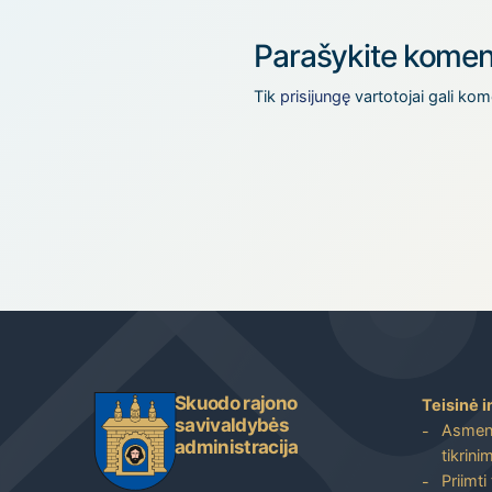
Parašykite komen
Tik
prisijungę
vartotojai gali kom
Skuodo rajono
Teisinė i
savivaldybės
Asmenų
administracija
tikrini
Priimti