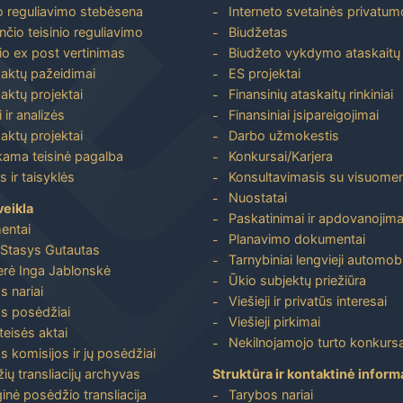
io reguliavimo stebėsena
Interneto svetainės privatumo
nčio teisinio reguliavimo
Biudžetas
io ex post vertinimas
Biudžeto vykdymo ataskaitų r
 aktų pažeidimai
ES projektai
aktų projektai
Finansinių ataskaitų rinkiniai
 ir analizės
Finansiniai įsipareigojimai
aktų projektai
Darbo užmokestis
ma teisinė pagalba
Konkursai/Karjera
 ir taisyklės
Konsultavimasis su visuome
Nuostatai
veikla
Paskatinimai ir apdovanojima
entai
Planavimo dokumentai
Stasys Gutautas
Tarnybiniai lengvieji automobi
rė Inga Jablonskė
Ūkio subjektų priežiūra
s nariai
Viešieji ir privatūs interesai
s posėdžiai
Viešieji pirkimai
 teisės aktai
Nekilnojamojo turto konkursa
s komisijos ir jų posėdžiai
ių transliacijų archyvas
Struktūra ir kontaktinė inform
inė posėdžio transliacija
Tarybos nariai