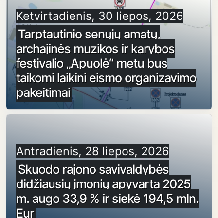
Ketvirtadienis, 30 liepos, 2026
Tarptautinio senųjų amatų,
archajinės muzikos ir karybos
festivalio „Apuolė“ metu bus
taikomi laikini eismo organizavimo
pakeitimai
Antradienis, 28 liepos, 2026
Skuodo rajono savivaldybės
didžiausių įmonių apyvarta 2025
m. augo 33,9 % ir siekė 194,5 mln.
Eur