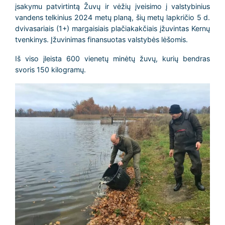
įsakymu patvirtintą Žuvų ir vėžių įveisimo į valstybinius
vandens telkinius 2024 metų planą, šių metų lapkričio 5 d.
dvivasariais (1+) margaisiais plačiakakčiais įžuvintas Kernų
tvenkinys. Įžuvinimas finansuotas valstybės lėšomis.
Iš viso įleista 600 vienetų minėtų žuvų, kurių bendras
svoris 150 kilogramų.