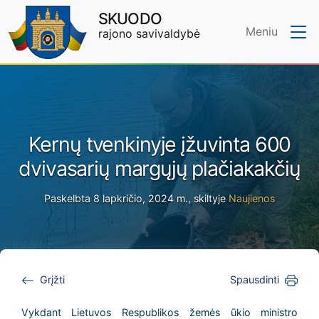
SKUODO
Meniu
rajono savivaldybė
Skip to main content
Kernų tvenkinyje įžuvinta 600
dvivasarių margųjų plačiakakčių
Paskelbta 8 lapkričio, 2024 m., skiltyje
Naujienos
Grįžti
Spausdinti
Vykdant Lietuvos Respublikos žemės ūkio ministro