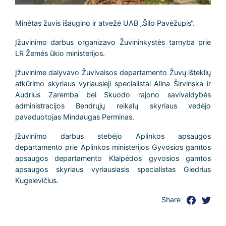
Minėtas žuvis išaugino ir atvežė UAB „Šilo Pavėžupis“.
Įžuvinimo darbus organizavo Žuvininkystės tarnyba prie
LR Žemės ūkio ministerijos.
Įžuvinime dalyvavo Žuvivaisos departamento Žuvų išteklių
atkūrimo skyriaus vyriausieji specialistai Alina Širvinska ir
Audrius Zaremba bei Skuodo rajono savivaldybės
administracijos Bendrųjų reikalų skyriaus vedėjo
pavaduotojas Mindaugas Perminas.
Įžuvinimo darbus stebėjo Aplinkos apsaugos
departamento prie Aplinkos ministerijos Gyvosios gamtos
apsaugos departamento Klaipėdos gyvosios gamtos
apsaugos skyriaus vyriausiasis specialistas Giedrius
Kugelevičius.
Share