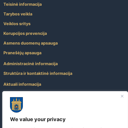
Teisinė informacija
Tarybos veikla
Veiklos sritys
Korupcijos prevencija
Asmens duomenų apsauga
Pranešėjų apsauga
Administracinė informacija
Struktūra ir kontaktinė informacija
Aktuali informacija
Paslaugos
Atviri duomenys
Nuorodos
We value your privacy
Dažniausiai užduodami klausimai