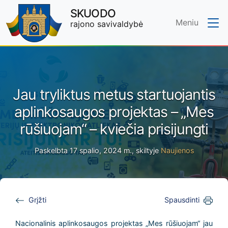
SKUODO
Meniu
rajono savivaldybė
Skip to main content
Jau tryliktus metus startuojantis
aplinkosaugos projektas – „Mes
rūšiuojam“ – kviečia prisijungti
Paskelbta 17 spalio, 2024 m., skiltyje
Naujienos
Grįžti
Spausdinti
Nacionalinis aplinkosaugos projektas „Mes rūšiuojam“ jau