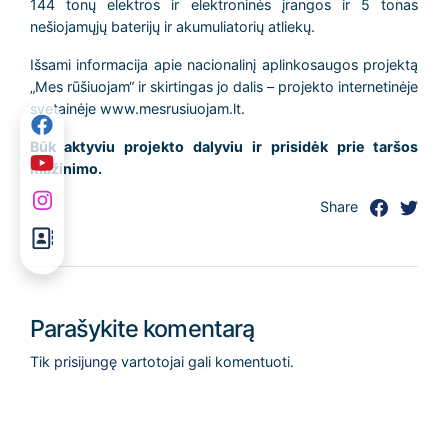
144 tonų elektros ir elektroninės įrangos ir 5 tonas
nešiojamųjų baterijų ir akumuliatorių atliekų.
Išsami informacija apie nacionalinį aplinkosaugos projektą
„Mes rūšiuojam“ ir skirtingas jo dalis – projekto internetinėje
svetainėje www.mesrusiuojam.lt.
Būk aktyviu projekto dalyviu ir prisidėk prie taršos
mažinimo.
Share
Parašykite komentarą
Tik
prisijungę
vartotojai gali komentuoti.