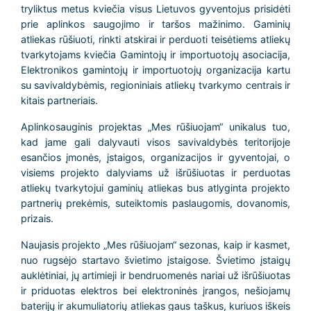
tryliktus metus kviečia visus Lietuvos gyventojus prisidėti
prie aplinkos saugojimo ir taršos mažinimo. Gaminių
atliekas rūšiuoti, rinkti atskirai ir perduoti teisėtiems atliekų
tvarkytojams kviečia Gamintojų ir importuotojų asociacija,
Elektronikos gamintojų ir importuotojų organizacija kartu
su savivaldybėmis, regioniniais atliekų tvarkymo centrais ir
kitais partneriais.
Aplinkosauginis projektas „Mes rūšiuojam“ unikalus tuo,
kad jame gali dalyvauti visos savivaldybės teritorijoje
esančios įmonės, įstaigos, organizacijos ir gyventojai, o
visiems projekto dalyviams už išrūšiuotas ir perduotas
atliekų tvarkytojui gaminių atliekas bus atlyginta projekto
partnerių prekėmis, suteiktomis paslaugomis, dovanomis,
prizais.
Naujasis projekto „Mes rūšiuojam“ sezonas, kaip ir kasmet,
nuo rugsėjo startavo švietimo įstaigose. Švietimo įstaigų
auklėtiniai, jų artimieji ir bendruomenės nariai už išrūšiuotas
ir priduotas elektros bei elektroninės įrangos, nešiojamų
baterijų ir akumuliatorių atliekas gaus taškus, kuriuos iškeis