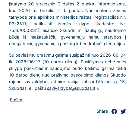
įstatymo 20 straipsnio 2 dalies 2 punktu informuojame,
kad 2026 m. birželio 2 d. gautas Nacionalinės žemės
tarnybos prie aplinkos ministerijos raštas (registracijos Nr.
R3-2811) patikslinti žemės sklypo (kadastro Nr.
7550/0003:31), esančio Skuodo m. Šaulių g., naudojimo
būdą iš mažaaukščių gyvenamųjų namų statybos į
daugiabučių gyvenamųjų pastatų ir bendrabučių teritorijos.
Su paviešintu prašymu galima susipažinti nuo 2026-06-04
iki 2026-06-17 (10 darbo dienų). Pasiūlymus dėl žemės
sklypo paskirties ir naudojimo būdo keitimo galima teikti
10 darbo dienų nuo prašymo paskelbimo dienos Skuodo
rajono savivaldybės administracijai imtinai (Vilniaus g. 13,
Skuodas, el. paštu
savivaldybe@skuodas.lt
).
Raštas
Share