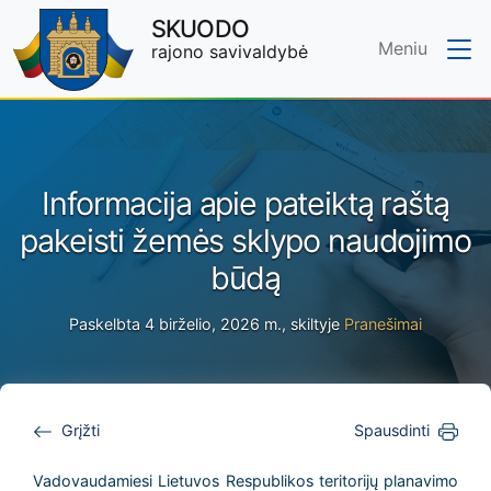
SKUODO
Meniu
rajono savivaldybė
Skip to main content
Informacija apie pateiktą raštą
pakeisti žemės sklypo naudojimo
būdą
Paskelbta 4 birželio, 2026 m., skiltyje
Pranešimai
Grįžti
Spausdinti
Vadovaudamiesi Lietuvos Respublikos teritorijų planavimo