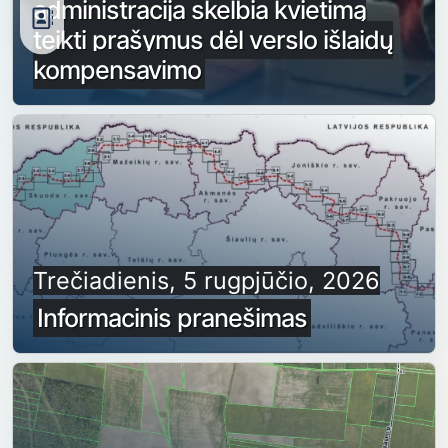
administracija skelbia kvietimą
teikti prašymus dėl verslo išlaidų
kompensavimo
Trečiadienis, 5 rugpjūčio, 2026
Informacinis pranešimas