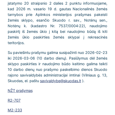
įstatymo 20 straipsnio 2 dalies 2 punktu informuojame,
kad 2026 m. vasario 19 d. gautas Nacionalinės žemės
tarnybos prie Aplinkos ministerijos prašymas pakeisti
žemės sklypo, esančio Skuodo r. sav., Notėnų sen.,
Notėnų k. (kadastro Nr. 7537/0004:22), naudojimo
paskirtį iš žemės ūkio į kitą bei naudojimo būdą iš kiti
žemės ūkio paskirties žemės sklypai į rekreacinės
teritorijos.
Su paviešintu prašymu galima susipažinti nuo 2026-02-23
iki 2026-03-06 (10 darbo dienų). Pasiūlymus dėl žemės
sklypo paskirties ir naudojimo būdo keitimo galima teikti
10 darbo dienų nuo prašymo paskelbimo dienos Skuodo
rajono savivaldybės administracijai imtinai (Vilniaus g. 13,
Skuodas, el. paštu
savivaldybe@skuodas.lt
).
NŽT prašymas
R2-707
M2-233