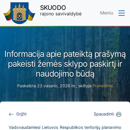
SKUODO
Meniu
rajono savivaldybė
Skip to main content
Informacija apie pateiktą prašymą
pakeisti žemės sklypo paskirtį ir
naudojimo būdą
Paskelbta 23 vasario, 2026 m., skiltyje
Pranešimai
Grįžti
Spausdinti
Vadovaudamiesi Lietuvos Respublikos teritorijų planavimo