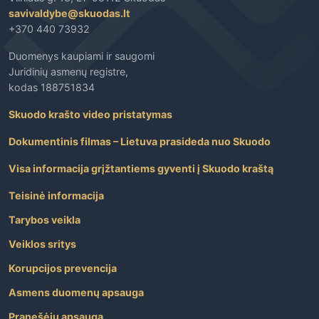
savivaldybe@skuodas.lt
+370 440 73932
Duomenys kaupiami ir saugomi
Juridinių asmenų registre,
kodas 188751834
Skuodo krašto video pristatymas
Dokumentinis filmas – Lietuva prasideda nuo Skuodo
Visa informacija grįžtantiems gyventi į Skuodo kraštą
Teisinė informacija
Tarybos veikla
Veiklos sritys
Korupcijos prevencija
Asmens duomenų apsauga
Pranešėjų apsauga