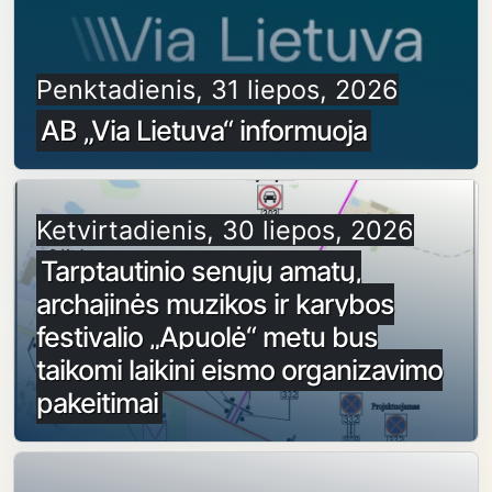
Penktadienis, 31 liepos, 2026
AB „Via Lietuva“ informuoja
Ketvirtadienis, 30 liepos, 2026
Tarptautinio senųjų amatų,
archajinės muzikos ir karybos
festivalio „Apuolė“ metu bus
taikomi laikini eismo organizavimo
pakeitimai