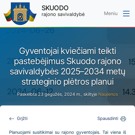
SKUODO
Meniu
rajono savivaldybė
Skip to main content
Gyventojai kviečiami teikti
pastebėjimus Skuodo rajono
savivaldybės 2025–2034 metų
strateginio plėtros planui
Paskelbta 23 gegužės, 2024 m., skiltyje
Naujienos
Grįžti
Spausdinti
Planuojami susitikimai su rajono gyventojais. Tai viena iš