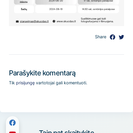
Share
Parašykite komentarą
Tik
prisijungę
vartotojai gali komentuoti.
Taip pat skaitykite