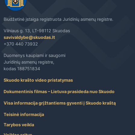
Biudžetinė įstaiga registruota Juridinių asmenų registre.
Vilniaus g. 13, LT-98112 Skuodas
savivaldybe@skuodas.lt
+370 440 73932
Duomenys kaupiami ir saugomi
Juridinių asmenų registre,
kodas 188751834
Skuodo krašto video pristatymas
Dokumentinis filmas – Lietuva prasideda nuo Skuodo
Visa informacija grįžtantiems gyventi į Skuodo kraštą
Teisinė informacija
Tarybos veikla
Veiklos sritys