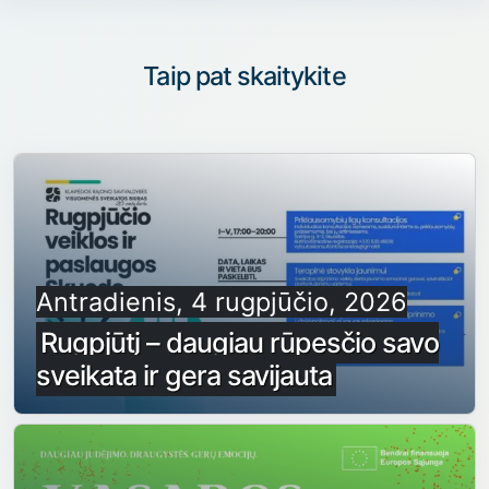
Taip pat skaitykite
Antradienis, 4 rugpjūčio, 2026
Rugpjūtį – daugiau rūpesčio savo
sveikata ir gera savijauta