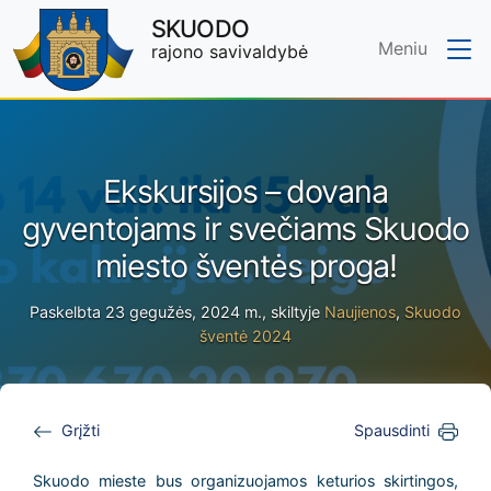
SKUODO
Meniu
rajono savivaldybė
Skip to main content
Ekskursijos – dovana
gyventojams ir svečiams Skuodo
miesto šventės proga!
Paskelbta 23 gegužės, 2024 m., skiltyje
Naujienos
,
Skuodo
šventė 2024
Grįžti
Spausdinti
Skuodo mieste bus organizuojamos keturios skirtingos,