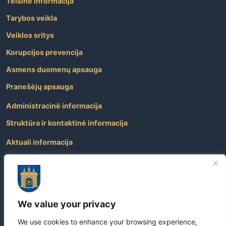
Teisinė informacija
Tarybos veikla
Veiklos sritys
Korupcijos prevencija
Asmens duomenų apsauga
Pranešėjų apsauga
Administracinė informacija
Struktūra ir kontaktinė informacija
Aktuali informacija
Paslaugos
Atviri duomenys
Nuorodos
We value your privacy
Dažniausiai užduodami klausimai
We use cookies to enhance your browsing experience,