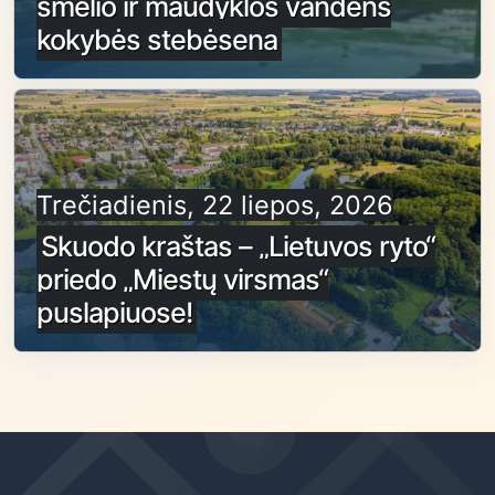
smėlio ir maudyklos vandens
kokybės stebėsena
Trečiadienis, 22 liepos, 2026
Skuodo kraštas – „Lietuvos ryto“
priedo „Miestų virsmas“
puslapiuose!