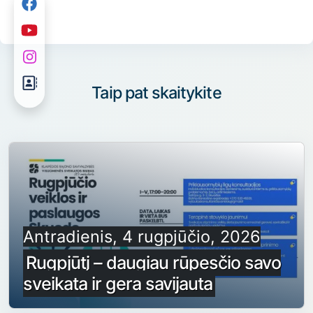
Taip pat skaitykite
Antradienis, 4 rugpjūčio, 2026
Rugpjūtį – daugiau rūpesčio savo
sveikata ir gera savijauta