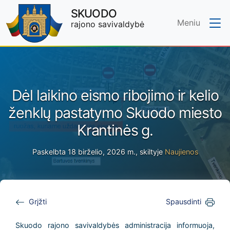
SKUODO
Meniu
rajono savivaldybė
Skip to main content
Dėl laikino eismo ribojimo ir kelio
ženklų pastatymo Skuodo miesto
Krantinės g.
Paskelbta 18 birželio, 2026 m., skiltyje
Naujienos
Grįžti
Spausdinti
Skuodo rajono savivaldybės administracija informuoja,