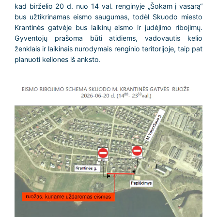
kad birželio 20 d. nuo 14 val. renginyje „Šokam į vasarą“
bus užtikrinamas eismo saugumas, todėl Skuodo miesto
Krantinės gatvėje bus laikinų eismo ir judėjimo ribojimų.
Gyventojų prašoma būti atidiems, vadovautis kelio
ženklais ir laikinais nurodymais renginio teritorijoje, taip pat
planuoti keliones iš anksto.