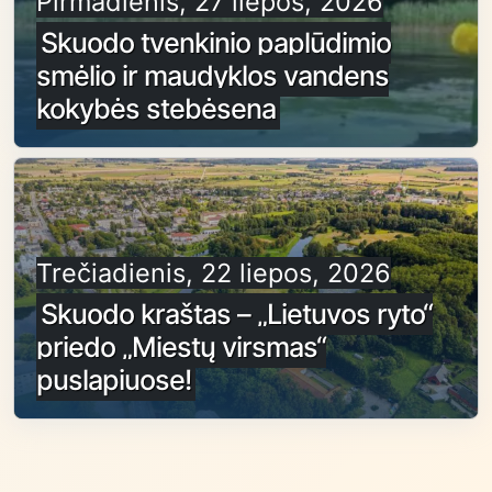
Pirmadienis, 27 liepos, 2026
Skuodo tvenkinio paplūdimio
smėlio ir maudyklos vandens
kokybės stebėsena
Trečiadienis, 22 liepos, 2026
Skuodo kraštas – „Lietuvos ryto“
priedo „Miestų virsmas“
puslapiuose!