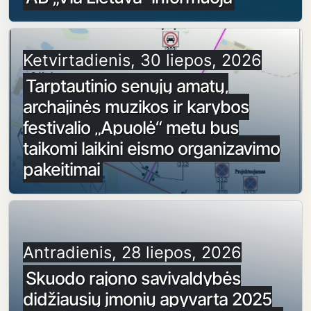
Ketvirtadienis, 30 liepos, 2026
Tarptautinio senųjų amatų,
archajinės muzikos ir karybos
festivalio „Apuolė“ metu bus
taikomi laikini eismo organizavimo
pakeitimai
Antradienis, 28 liepos, 2026
Skuodo rajono savivaldybės
didžiausių įmonių apyvarta 2025