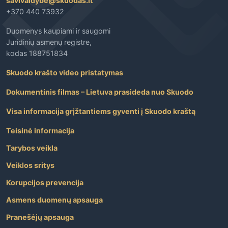
savivaldybe@skuodas.lt
+370 440 73932
Duomenys kaupiami ir saugomi
Juridinių asmenų registre,
kodas 188751834
Skuodo krašto video pristatymas
Dokumentinis filmas – Lietuva prasideda nuo Skuodo
Visa informacija grįžtantiems gyventi į Skuodo kraštą
Teisinė informacija
Tarybos veikla
Veiklos sritys
Korupcijos prevencija
Asmens duomenų apsauga
Pranešėjų apsauga