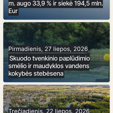
m. augo 33,9 % ir siekė 194,5 mln.
Eur
Pirmadienis, 27 liepos, 2026
Skuodo tvenkinio paplūdimio
smėlio ir maudyklos vandens
kokybės stebėsena
Trečiadienis, 22 liepos, 2026