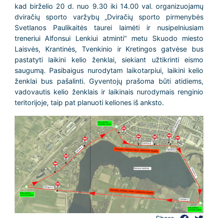
kad birželio 20 d. nuo 9.30 iki 14.00 val. organizuojamų
dviračių sporto varžybų „Dviračių sporto pirmenybės
Svetlanos Paulikaitės taurei laimėti ir nusipelniusiam
treneriui Alfonsui Lenkiui atminti“ metu Skuodo miesto
Laisvės, Krantinės, Tvenkinio ir Kretingos gatvėse bus
pastatyti laikini kelio ženklai, siekiant užtikrinti eismo
saugumą. Pasibaigus nurodytam laikotarpiui, laikini kelio
ženklai bus pašalinti. Gyventojų prašoma būti atidiems,
vadovautis kelio ženklais ir laikinais nurodymais renginio
teritorijoje, taip pat planuoti keliones iš anksto.