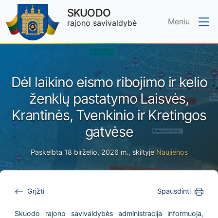
SKUODO
Meniu
rajono savivaldybė
Skip to main content
Dėl laikino eismo ribojimo ir kelio
ženklų pastatymo Laisvės,
Krantinės, Tvenkinio ir Kretingos
gatvėse
Paskelbta 18 birželio, 2026 m., skiltyje
Naujienos
Grįžti
Spausdinti
Skuodo rajono savivaldybės administracija informuoja,