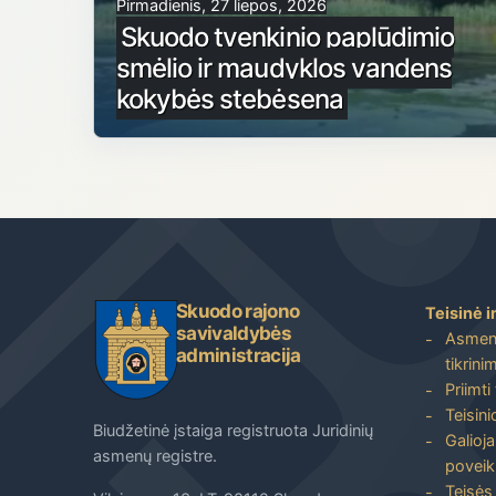
Pirmadienis, 27 liepos, 2026
Skuodo tvenkinio paplūdimio
smėlio ir maudyklos vandens
kokybės stebėsena
Skuodo rajono
Teisinė i
savivaldybės
Asmenų
administracija
tikrini
Priimti
Teisin
Biudžetinė įstaiga registruota Juridinių
Galioja
asmenų registre.
poveik
Teisės