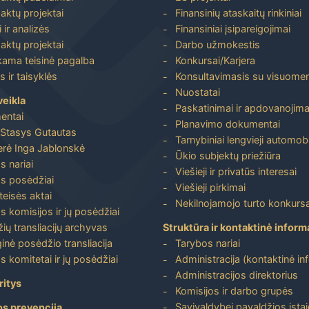
aktų projektai
Finansinių ataskaitų rinkiniai
 ir analizės
Finansiniai įsipareigojimai
aktų projektai
Darbo užmokestis
ma teisinė pagalba
Konkursai/Karjera
 ir taisyklės
Konsultavimasis su visuome
Nuostatai
veikla
Paskatinimai ir apdovanojima
entai
Planavimo dokumentai
Stasys Gutautas
Tarnybiniai lengvieji automobi
rė Inga Jablonskė
Ūkio subjektų priežiūra
s nariai
Viešieji ir privatūs interesai
s posėdžiai
Viešieji pirkimai
 teisės aktai
Nekilnojamojo turto konkursa
s komisijos ir jų posėdžiai
ių transliacijų archyvas
Struktūra ir kontaktinė inform
inė posėdžio transliacija
Tarybos nariai
s komitetai ir jų posėdžiai
Administracija (kontaktinė in
Administracijos direktorius
ritys
Komisijos ir darbo grupės
Savivaldybei pavaldžios įstai
os prevencija