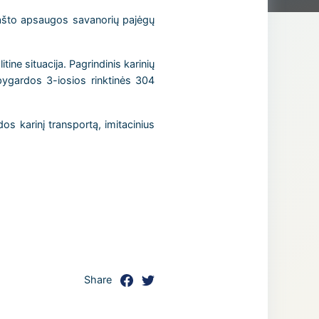
ašto apsaugos savanorių pajėgų
ine situacija. Pagrindinis karinių
pygardos 3-iosios rinktinės 304
os karinį transportą, imitacinius
Share