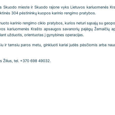
is Skuodo mieste ir Skuodo rajone vyks Lietuvos kariuomenės Kr
ktinės 304 pėstininkų kuopos karinio rengimo pratybos.
oto karinio rengimo ciklo pratybos, kurios neturi sąsajų su geopolit
etuvos kariuomenės Krašto apsaugos savanorių pajėgų Žemaičių a
ant užduotis, orientuotas į gynybines operacijas.
u ir tamsiu paros metu, ginkluoti kariai judės pėsčiomis arba naud
s Žilius, tel. +370 698 49032.