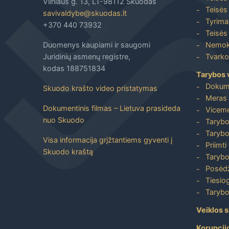
Vilniaus g. 13, LT-98112 Skuodas
Teisės 
savivaldybe@skuodas.lt
Tyrimai
+370 440 73932
Teisės 
Duomenys kaupiami ir saugomi
Nemoka
Juridinių asmenų registre,
Tvarkos
kodas 188751834
Tarybos 
Dokum
Skuodo krašto video pristatymas
Meras 
Dokumentinis filmas – Lietuva prasideda
Viceme
nuo Skuodo
Tarybo
Tarybo
Visa informacija grįžtantiems gyventi į
Priimti
Skuodo kraštą
Tarybo
Posėdž
Tiesiog
Tarybo
Veiklos s
Korupcij