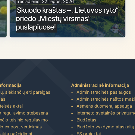
Trečiadienis, 22 liepos, 2026
Skuodo kraštas – „Lietuvos ryto“
priedo „Miestų virsmas“
puslapiuose!
nformacija
Administracinė informacija
, siekiančių eiti pareigas
Administracinės paslaugos
mas
Administracinės naštos maž
 teisės aktai
Asmens duomenų apsauga
io reguliavimo stebėsena
Interneto svetainės privatumo
nčio teisinio reguliavimo
Biudžetas
io ex post vertinimas
Biudžeto vykdymo ataskaitų r
 aktų pažeidimai
ES projektai