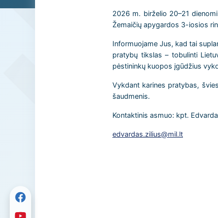
2026 m. birželio 20–21 dienom
Žemaičių apygardos 3-iosios rin
Informuojame Jus, kad tai suplanu
pratybų tikslas – tobulinti Li
pėstininkų kuopos įgūdžius vykd
Vykdant karines pratybas, šviesi
šaudmenis.
Kontaktinis asmuo: kpt. Edvarda
edvardas.zilius@mil.lt