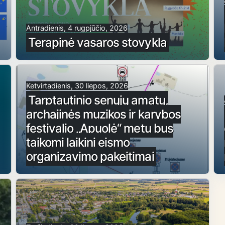
Antradienis, 4 rugpjūčio, 2026
Terapinė vasaros stovykla
Ketvirtadienis, 30 liepos, 2026
Tarptautinio senųjų amatų,
archajinės muzikos ir karybos
festivalio „Apuolė“ metu bus
taikomi laikini eismo
organizavimo pakeitimai