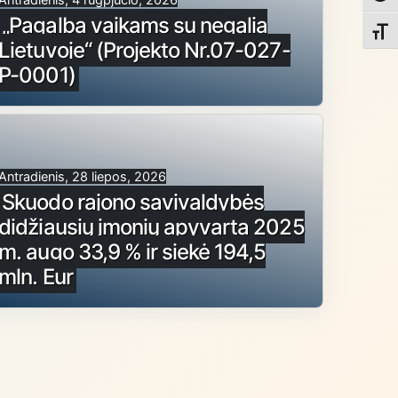
„Pagalba vaikams su negalia
Toggl
Lietuvoje“ (Projekto Nr.07-027-
P-0001)
Antradienis, 28 liepos, 2026
Skuodo rajono savivaldybės
didžiausių įmonių apyvarta 2025
m. augo 33,9 % ir siekė 194,5
mln. Eur