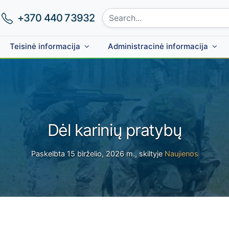
Search site:
Phone number:
+370 440 73932
Teisinė informacija
Administracinė informacija
Dėl karinių pratybų
Paskelbta 15 birželio, 2026 m., skiltyje
Naujienos