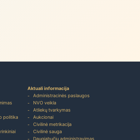
Aktuali informacija
Administracinės paslaugos
inimas
NVO veikla
Atliekų tvarkymas
 politika
Aukcionai
Civilinė metrikacija
inkiniai
Civilinė sauga
Daugiabučių administravimas