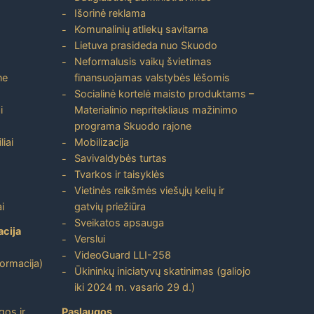
Išorinė reklama
Komunalinių atliekų savitarna
Lietuva prasideda nuo Skuodo
Neformalusis vaikų švietimas
ne
finansuojamas valstybės lėšomis
Socialinė kortelė maisto produktams –
i
Materialinio nepritekliaus mažinimo
programa Skuodo rajone
liai
Mobilizacija
Savivaldybės turtas
Tvarkos ir taisyklės
Vietinės reikšmės viešųjų kelių ir
i
gatvių priežiūra
Sveikatos apsauga
acija
Verslui
VideoGuard LLI-258
formacija)
Ūkininkų iniciatyvų skatinimas (galiojo
iki 2024 m. vasario 29 d.)
gos ir
Paslaugos