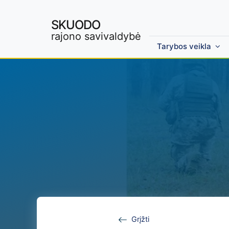
SKUODO
rajono savivaldybė
Tarybos veikla
Skip to main content
Grįžti