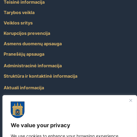
Teisinė informacija
Tarybos veikla
Veiklos sritys
Korupcijos prevencija
Asmens duomenų apsauga
Pranešėjų apsauga
Administracinė informacija
Struktūra ir kontaktinė informacija
Aktuali informacija
Paslaugos
Atviri duomenys
Nuorodos
We value your privacy
Dažniausiai užduodami klausimai
We use cookies to enhance your browsing experience,