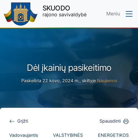
SKUODO
Meniu
rajono savivaldybė
Skip to main content
Dėl įkainių pasikeitimo
Paskelbta 22 kovo, 2024 m., skiltyje
Naujienos
Grįžti
Spausdinti
Vadovaujantis VALSTYBINĖS ENERGETIKOS