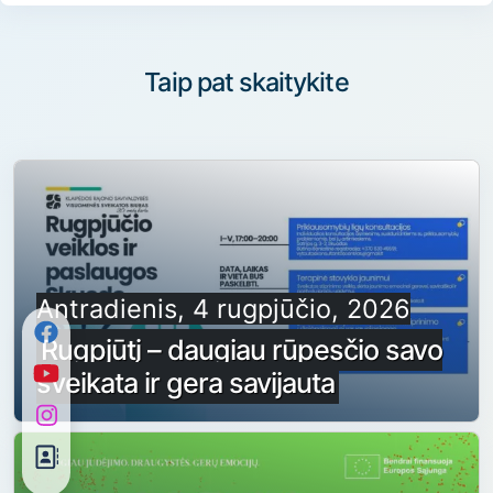
Taip pat skaitykite
Antradienis, 4 rugpjūčio, 2026
Rugpjūtį – daugiau rūpesčio savo
sveikata ir gera savijauta