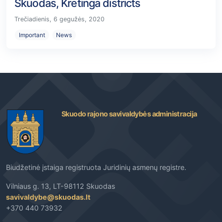
Skuodas, Kretinga districts
Trečiadienis, 6 gegužės, 2020
Important
News
Skuodo rajono savivaldybės administracija
Biudžetinė įstaiga registruota Juridinių asmenų registre.
Vilniaus g. 13, LT-98112 Skuodas
savivaldybe@skuodas.lt
+370 440 73932