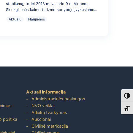
stabilumą, todėl 2018 m. vasario 9 d. Aldonos
Skiezgilienės kaimo turizmo sodyboje įvykusiame...
Aktualu
Naujienos
Aktuali informacija
Toggl
Administracinės paslaugos
inimas
NVO veikla
Toggl
Atliekų tvarkymas
 politika
Aukcionai
Civilinė metrikacija
inkiniai
Civilinė sauga