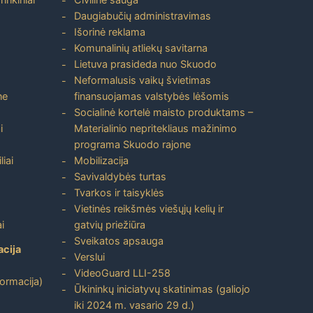
Daugiabučių administravimas
Išorinė reklama
Komunalinių atliekų savitarna
Lietuva prasideda nuo Skuodo
Neformalusis vaikų švietimas
ne
finansuojamas valstybės lėšomis
Socialinė kortelė maisto produktams –
i
Materialinio nepritekliaus mažinimo
programa Skuodo rajone
liai
Mobilizacija
Savivaldybės turtas
Tvarkos ir taisyklės
Vietinės reikšmės viešųjų kelių ir
i
gatvių priežiūra
Sveikatos apsauga
acija
Verslui
VideoGuard LLI-258
formacija)
Ūkininkų iniciatyvų skatinimas (galiojo
iki 2024 m. vasario 29 d.)