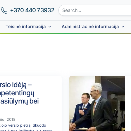
Search site:
Phone number:
+370 440 73932
Teisinė informacija
Administracinė informacija
rslo idėją –
mpetentingų
pasiūlymų bei
žio, 2018
kiojo verslo plėtrą, Skuodo