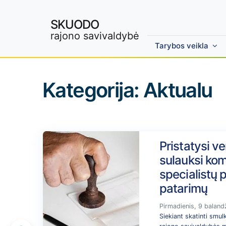
SKUODO
rajono savivaldybė
Tarybos veikla
Skip to main content
Kategorija:
Aktualu
Pristatysi ve
sulauksi ko
specialistų 
patarimų
Pirmadienis, 9 baland
Siekiant skatinti smul