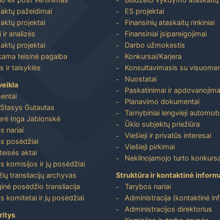
 aktų pažeidimai
ES projektai
aktų projektai
Finansinių ataskaitų rinkiniai
 ir analizės
Finansiniai įsipareigojimai
aktų projektai
Darbo užmokestis
ma teisinė pagalba
Konkursai/Karjera
 ir taisyklės
Konsultavimasis su visuome
Nuostatai
veikla
Paskatinimai ir apdovanojima
entai
Planavimo dokumentai
Stasys Gutautas
Tarnybiniai lengvieji automobi
rė Inga Jablonskė
Ūkio subjektų priežiūra
s nariai
Viešieji ir privatūs interesai
s posėdžiai
Viešieji pirkimai
 teisės aktai
Nekilnojamojo turto konkursa
s komisijos ir jų posėdžiai
ių transliacijų archyvas
Struktūra ir kontaktinė inform
inė posėdžio transliacija
Tarybos nariai
s komitetai ir jų posėdžiai
Administracija (kontaktinė in
Administracijos direktorius
ritys