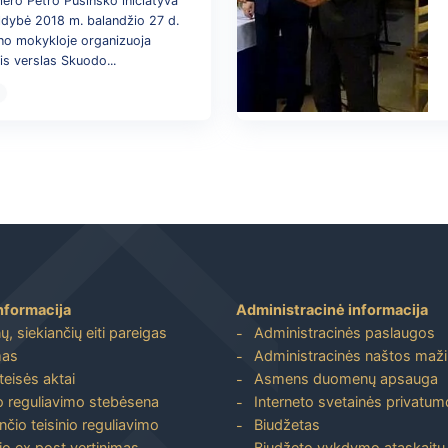
ero Petro Pušinsko iniciatyva
ldybė 2018 m. balandžio 27 d.
no mokykloje organizuoja
is verslas Skuodo...
nformacija
Administracinė informacija
, siekiančių eiti pareigas
Administracinės paslaugos
mas
Administracinės naštos maž
 teisės aktai
Asmens duomenų apsauga
io reguliavimo stebėsena
Interneto svetainės privatumo
nčio teisinio reguliavimo
Biudžetas
io ex post vertinimas
Biudžeto vykdymo ataskaitų r