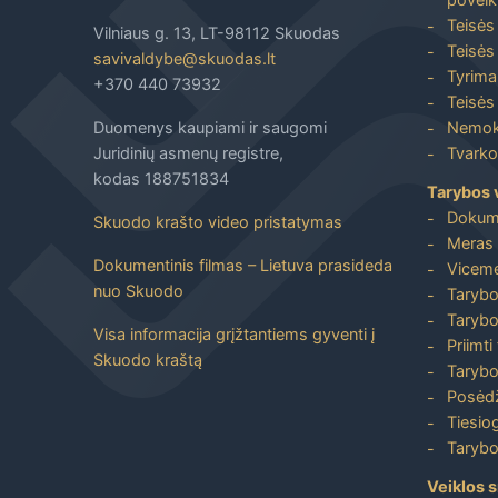
Teisės
Vilniaus g. 13, LT-98112 Skuodas
Teisės 
savivaldybe@skuodas.lt
Tyrimai
+370 440 73932
Teisės 
Duomenys kaupiami ir saugomi
Nemoka
Juridinių asmenų registre,
Tvarkos
kodas 188751834
Tarybos 
Dokum
Skuodo krašto video pristatymas
Meras 
Dokumentinis filmas – Lietuva prasideda
Viceme
nuo Skuodo
Tarybo
Tarybo
Visa informacija grįžtantiems gyventi į
Priimti
Skuodo kraštą
Tarybo
Posėdž
Tiesiog
Tarybo
Veiklos s