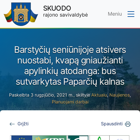
SKUODO
Meniu
rajono savivaldybė
Skip to main content
Barstyčių seniūnijoje atsivers
nuostabi, kvapą gniaužianti
apylinkių atodanga: bus
sutvarkytas Paparčių kalnas
Paskelbta 3 rugpjūčio, 2021 m., skiltyje
Aktualu
,
Naujienos
,
Planuojami darbai
Grįžti
Spausdinti