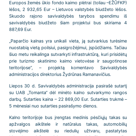
Europos žemės ūkio fondo kaimo plėtrai (toliau –EŽŪFKP)
lėšos, 2 932,65 Eur – Lietuvos valstybės biudžeto lėšos.
Skuodo rajono savivaldybės tarybos spendimu iš
savivaldybės biudžeto šiam projektui bus skiriama 4
887,69 Eur.
„Paparčio kalnas yra unikali vieta, ją sutvarkius turėsime
nuostabią vietą poilsiui, pasigrožėjimui, įspūdžiams. Tačiau
šiuo metu reikalinga sutvarkyti infrastruktūrą, kuri prisidėtų
prie turizmo skatinimo kaimo vietovėse ir saugotinose
teritorijose“, – projektą komentavo Savivaldybės
administracijos direktorius Žydrūnas Ramanavičius.
Liepos 30 d. Savivaldybės administracija pasirašė sutartį
su UAB „Tomanta“ dėl minėto kalno sutvarkymo rangos
darbų. Sutarties kaina – 22 869,00 Eur. Sutarties trukmė –
5 mėnesiai nuo sutarties pasirašymo dienos.
Kalno teritorijoje bus įrengtas medinis pėsčiųjų takas su
apžvalgos aikštele ir natūralus takas, automobilių
stovėjimo aikštelė su riedulių užtvaru, pastatytas