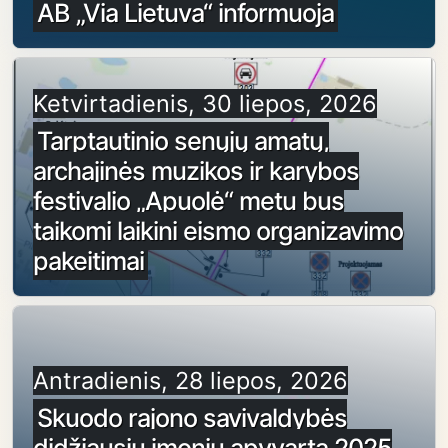
AB „Via Lietuva“ informuoja
Ketvirtadienis, 30 liepos, 2026
Tarptautinio senųjų amatų,
archajinės muzikos ir karybos
festivalio „Apuolė“ metu bus
taikomi laikini eismo organizavimo
pakeitimai
Antradienis, 28 liepos, 2026
Skuodo rajono savivaldybės
didžiausių įmonių apyvarta 2025