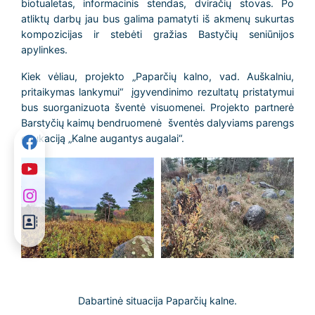
biotualetas, informacinis stendas, dviračių stovas. Po
atliktų darbų jau bus galima pamatyti iš akmenų sukurtas
kompozicijas ir stebėti gražias Bastyčių seniūnijos
apylinkes.
Kiek vėliau, projekto „Paparčių kalno, vad. Auškalniu,
pritaikymas lankymui“ įgyvendinimo rezultatų pristatymui
bus suorganizuota šventė visuomenei. Projekto partnerė
Barstyčių kaimų bendruomenė šventės dalyviams parengs
edukaciją „Kalne augantys augalai“.
Dabartinė situacija Paparčių kalne.