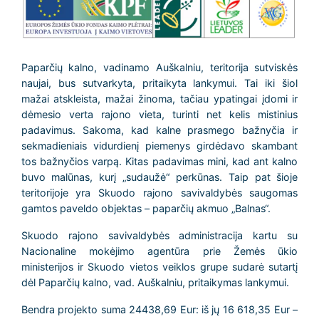
Paparčių kalno, vadinamo Auškalniu, teritorija sutviskės
naujai, bus sutvarkyta, pritaikyta lankymui. Tai iki šiol
mažai atskleista, mažai žinoma, tačiau ypatingai įdomi ir
dėmesio verta rajono vieta, turinti net kelis mistinius
padavimus. Sakoma, kad kalne prasmego bažnyčia ir
sekmadieniais vidurdienį piemenys girdėdavo skambant
tos bažnyčios varpą. Kitas padavimas mini, kad ant kalno
buvo malūnas, kurį „sudaužė“ perkūnas. Taip pat šioje
teritorijoje yra Skuodo rajono savivaldybės saugomas
gamtos paveldo objektas – paparčių akmuo „Balnas“.
Skuodo rajono savivaldybės administracija kartu su
Nacionaline mokėjimo agentūra prie Žemės ūkio
ministerijos ir Skuodo vietos veiklos grupe sudarė sutartį
dėl Paparčių kalno, vad. Auškalniu, pritaikymas lankymui.
Bendra projekto suma 24438,69 Eur: iš jų 16 618,35 Eur –