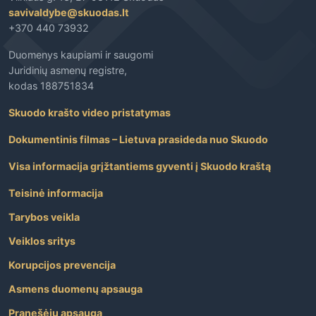
savivaldybe@skuodas.lt
+370 440 73932
Duomenys kaupiami ir saugomi
Juridinių asmenų registre,
kodas 188751834
Skuodo krašto video pristatymas
Dokumentinis filmas – Lietuva prasideda nuo Skuodo
Visa informacija grįžtantiems gyventi į Skuodo kraštą
Teisinė informacija
Tarybos veikla
Veiklos sritys
Korupcijos prevencija
Asmens duomenų apsauga
Pranešėjų apsauga