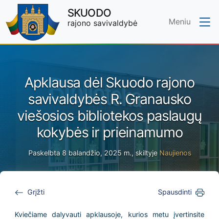
SKUODO
Meniu
rajono savivaldybė
Skip to main content
Apklausa dėl Skuodo rajono
savivaldybės R. Granausko
viešosios bibliotekos paslaugų
kokybės ir prieinamumo
Paskelbta 8 balandžio, 2025 m., skiltyje
Naujienos
Grįžti
Spausdinti
Kviečiame dalyvauti apklausoje, kurios metu įvertinsite