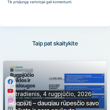
Tik
prisijungę
vartotojai gali komentuoti.
Taip pat skaitykite
Antradienis, 4 rugpjūčio, 2026
Rugpjūtį – daugiau rūpesčio savo