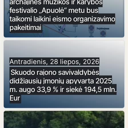
archajinės muzikos ir karybos
festivalio „Apuolė“ metu bus
taikomi laikini eismo organizavimo
pakeitimai
Antradienis, 28 liepos, 2026
Skuodo rajono savivaldybės
didžiausių įmonių apyvarta 2025
m. augo 33,9 % ir siekė 194,5 mln.
Eur