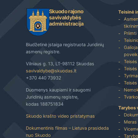
Skuodo rajono
Teisinė i
savivaldybės
Asmenų
administracija
tikrini
Priimti
Teisin
Biudžetinė įstaiga registruota Juridinių
Galioja
asmenų registre.
poveik
Teisės
Vilniaus g. 13, LT-98112 Skuodas
Teisės 
savivaldybe@skuodas.lt
Tyrimai
+370 440 73932
Teisės 
Duomenys kaupiami ir saugomi
Nemoka
Juridinių asmenų registre,
Tvarkos
kodas 188751834
Tarybos 
Dokum
Skuodo krašto video pristatymas
Meras 
Dokumentinis filmas – Lietuva prasideda
Viceme
nuo Skuodo
Tarybo