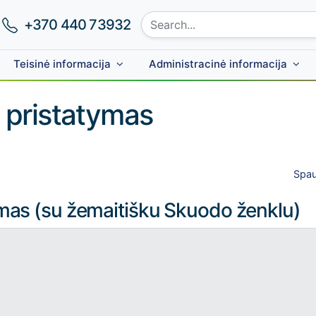
Search site:
Phone number:
+370 440 73932
Teisinė informacija
Administracinė informacija
 pristatymas
Spau
mas (su žemaitišku Skuodo ženklu)