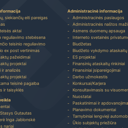
nformacija
Administracinė informacija
, siekiančių eiti pareigas
Administracinės paslaugos
mas
Administracinės naštos maž
 teisės aktai
Asmens duomenų apsauga
io reguliavimo stebėsena
Interneto svetainės privatumo
nčio teisinio reguliavimo
Biudžetas
io ex post vertinimas
Biudžeto vykdymo ataskaitų r
 aktų pažeidimai
ES projektai
aktų projektai
Finansinių ataskaitų rinkiniai
 ir analizės
Finansiniai įsipareigojimai
aktų projektai
Darbo užmokestis
ma teisinė pagalba
Konkursai/Karjera
 ir taisyklės
Konsultavimasis su visuome
Nuostatai
veikla
Paskatinimai ir apdovanojima
entai
Planavimo dokumentai
Stasys Gutautas
Tarnybiniai lengvieji automobi
rė Inga Jablonskė
Ūkio subjektų priežiūra
s nariai