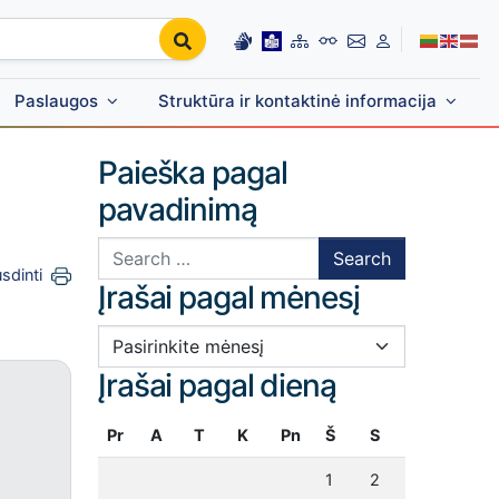
Paslaugos
Struktūra ir kontaktinė informacija
Paieška pagal
pavadinimą
Search for:
sdinti
Įrašai pagal mėnesį
Įrašai pagal mėnesį
Įrašai pagal dieną
Pr
A
T
K
Pn
Š
S
1
2