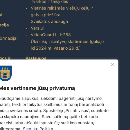
Tvarkos ir taisyklės
Vietinės reikšmės viešųjų kelių ir
i
gatvių priežiūra
Sveikatos apsauga
acija
Verslui
VideoGuard LLI-258
formacija)
Ūkininkų iniciatyvų skatinimas (galiojo
iki 2024 m. vasario 29 d.)
gos ir
Paslaugos
Atviri duomenys
ito
Nuorodos
Mes vertiname jūsų privatumą
Dažniausiai užduodami klausimai
Naudojame slapukus, siekdami pagerinti jūsų naršymo
Apie savivaldybę
patirtį, teikti pritaikytus skelbimus ar turinį bei analizuoti
Skuodo rajono turizmo ir verslo
mūsų svetainės srautą. Spustelėję „Priimti visus“, sutinkate
prekės ženklas
su slapukų naudojimu. Savo sutikimą galite bet kada
Susipažinkite su Skuodo rajono
pakeisti arba atšaukti spustelėję sutikimo nuostatų
savivaldybe
piktogramą.
Slapukų Politika