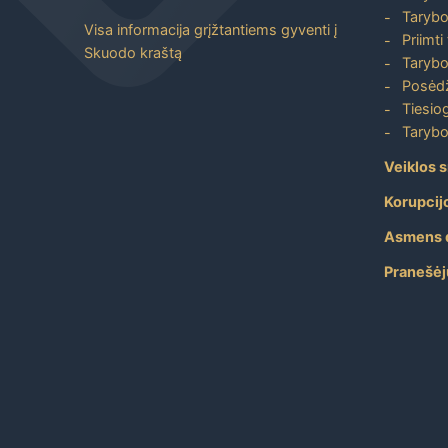
Tarybo
Visa informacija grįžtantiems gyventi į
Priimti
Skuodo kraštą
Tarybo
Posėdž
Tiesiog
Tarybo
Veiklos s
Korupcij
Asmens 
Pranešėj