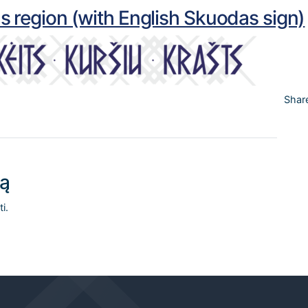
s region (with English Skuodas sign)
Shar
rą
i.