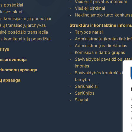
Viešieji ir privatūs interesai
s posėdžiai
Viešieji pirkimai
 teisės aktai
Nekilnojamojo turto konkursa
s komisijos ir jų posėdžiai
ių transliacijų archyvas
Struktūra ir kontaktinė inform
inė posėdžio transliacija
Tarybos nariai
s komitetai ir jų posėdžiai
Administracija (kontaktinė in
Administracijos direktorius
ritys
Komisijos ir darbo grupės
Savivaldybei pavaldžios įstai
os prevencija
įmonės
duomenų apsauga
Savivaldybės kontrolės ir aud
tarnyba
ų apsauga
Seniūnaičiai
Seniūnijos
Skyriai