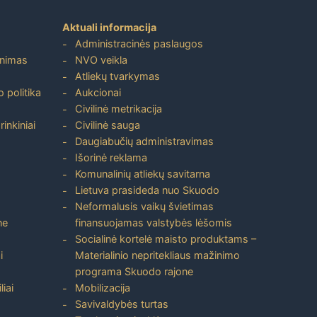
Aktuali informacija
Administracinės paslaugos
inimas
NVO veikla
Atliekų tvarkymas
 politika
Aukcionai
Civilinė metrikacija
inkiniai
Civilinė sauga
Daugiabučių administravimas
Išorinė reklama
Komunalinių atliekų savitarna
Lietuva prasideda nuo Skuodo
Neformalusis vaikų švietimas
ne
finansuojamas valstybės lėšomis
Socialinė kortelė maisto produktams –
i
Materialinio nepritekliaus mažinimo
programa Skuodo rajone
liai
Mobilizacija
Savivaldybės turtas