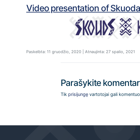
Video presentation of Skuoda
Paskelbta: 11 gruodžio, 2020 | Atnaujinta: 27 spalio, 2021
Parašykite komenta
Tik
prisijungę
vartotojai gali komentuot