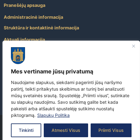
Pranešėjų apsauga
Administracinė informacija
Struktūra ir kontaktinė informacija
Aktuali informacija
Paslaugos
Atviri duomenys
Mes vertiname jūsų privatumą
Nuorodos
Dažniausiai užduodami klausimai
Naudojame slapukus, siekdami pagerinti jūsų naršymo
patirtį, teikti pritaikytus skelbimus ar turinį bei analizuoti
Apie savivaldybę
mūsų svetainės srautą. Spustelėję „Priimti visus“, sutinkate
su slapukų naudojimu. Savo sutikimą galite bet kada
pakeisti arba atšaukti spustelėję sutikimo nuostatų
piktogramą.
Slapukų Politika
Copyright
©
2026 Visos teisės yra saugomos –
Skuodo rajono
Tinkinti
Atmesti Visus
Priimti Visus
savivaldybė