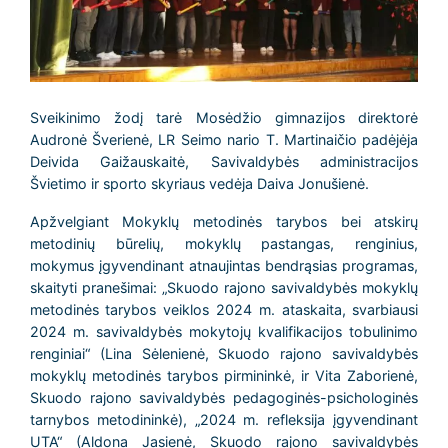
Sveikinimo žodį tarė Mosėdžio gimnazijos direktorė
Audronė Šverienė, LR Seimo nario T. Martinaičio padėjėja
Deivida Gaižauskaitė, Savivaldybės administracijos
Švietimo ir sporto skyriaus vedėja Daiva Jonušienė.
Apžvelgiant Mokyklų metodinės tarybos bei atskirų
metodinių būrelių, mokyklų pastangas, renginius,
mokymus įgyvendinant atnaujintas bendrąsias programas,
skaityti pranešimai: „Skuodo rajono savivaldybės mokyklų
metodinės tarybos veiklos 2024 m. ataskaita, svarbiausi
2024 m. savivaldybės mokytojų kvalifikacijos tobulinimo
renginiai“ (Lina Sėlenienė, Skuodo rajono savivaldybės
mokyklų metodinės tarybos pirmininkė, ir Vita Zaborienė,
Skuodo rajono savivaldybės pedagoginės-psichologinės
tarnybos metodininkė), „2024 m. refleksija įgyvendinant
UTA“ (Aldona Jasienė, Skuodo rajono savivaldybės