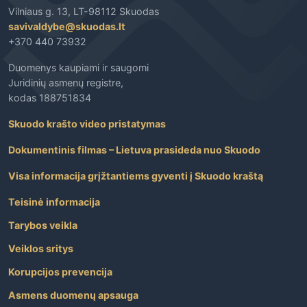
Vilniaus g. 13, LT-98112 Skuodas
savivaldybe@skuodas.lt
+370 440 73932
Duomenys kaupiami ir saugomi
Juridinių asmenų registre,
kodas 188751834
Skuodo krašto video pristatymas
Dokumentinis filmas – Lietuva prasideda nuo Skuodo
Visa informacija grįžtantiems gyventi į Skuodo kraštą
Teisinė informacija
Tarybos veikla
Veiklos sritys
Korupcijos prevencija
Asmens duomenų apsauga