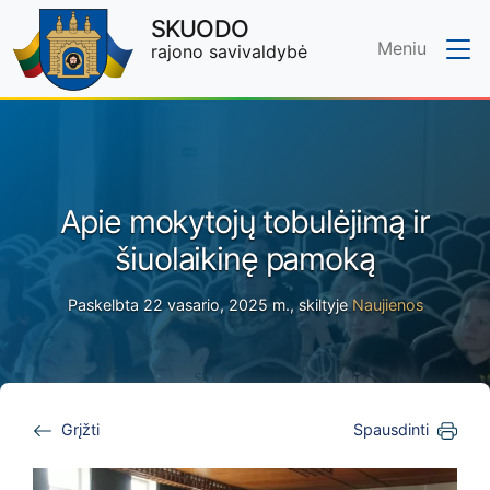
SKUODO
Meniu
rajono savivaldybė
Skip to main content
Apie mokytojų tobulėjimą ir
šiuolaikinę pamoką
Paskelbta 22 vasario, 2025 m., skiltyje
Naujienos
Grįžti
Spausdinti