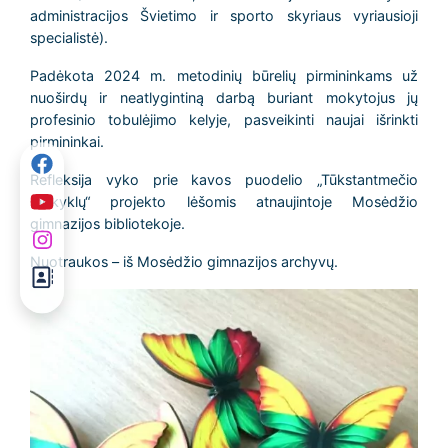
administracijos Švietimo ir sporto skyriaus vyriausioji
specialistė).
Padėkota 2024 m. metodinių būrelių pirmininkams už
nuoširdų ir neatlygintiną darbą buriant mokytojus jų
profesinio tobulėjimo kelyje, pasveikinti naujai išrinkti
pirmininkai.
Refleksija vyko prie kavos puodelio „Tūkstantmečio
mokyklų“ projekto lėšomis atnaujintoje Mosėdžio
gimnazijos bibliotekoje.
Nuotraukos – iš Mosėdžio gimnazijos archyvų.