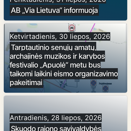
AB „Via Lietuva“ informuoja
Ketvirtadienis, 30 liepos, 2026
Tarptautinio senųjų amatų,
archajinės muzikos ir karybos
festivalio „Apuolė“ metu bus
taikomi laikini eismo organizavimo
pakeitimai
Antradienis, 28 liepos, 2026
Skuodo rajono savivaldybės