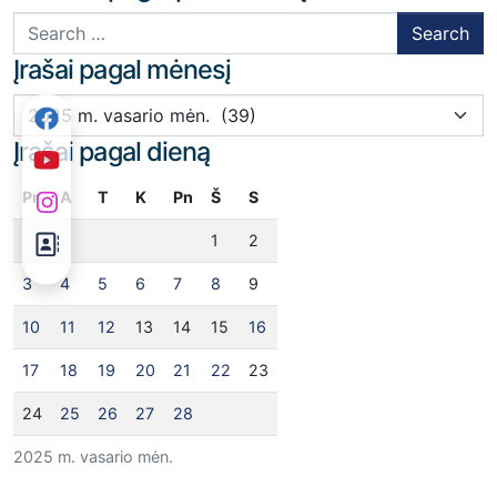
Search for:
Įrašai pagal mėnesį
Įrašai pagal mėnesį
Įrašai pagal dieną
Pr
A
T
K
Pn
Š
S
1
2
3
4
5
6
7
8
9
10
11
12
13
14
15
16
17
18
19
20
21
22
23
24
25
26
27
28
2025 m. vasario mėn.