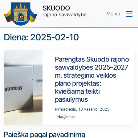
SKUODO
Meniu
rajono savivaldybė
Skip to main content
Diena:
2025-02-10
Parengtas Skuodo rajono
savivaldybės 2025–2027
m. strateginio veiklos
plano projektas:
kviečiama teikti
pasiūlymus
Pirmadienis, 10 vasario, 2025
Naujienos
Paieška pagal pavadinimą