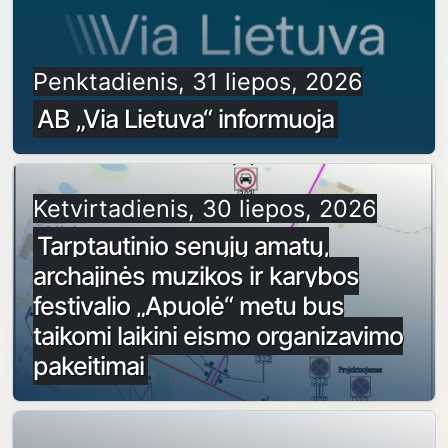
Penktadienis, 31 liepos, 2026
AB „Via Lietuva“ informuoja
Ketvirtadienis, 30 liepos, 2026
Tarptautinio senųjų amatų,
archajinės muzikos ir karybos
festivalio „Apuolė“ metu bus
taikomi laikini eismo organizavimo
pakeitimai