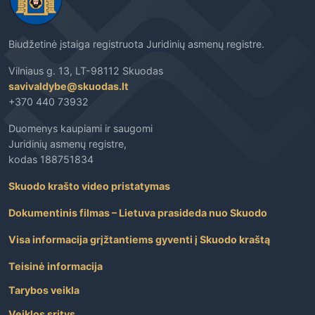
Biudžetinė įstaiga registruota Juridinių asmenų registre.
Vilniaus g. 13, LT-98112 Skuodas
savivaldybe@skuodas.lt
+370 440 73932
Duomenys kaupiami ir saugomi
Juridinių asmenų registre,
kodas 188751834
Skuodo krašto video pristatymas
Dokumentinis filmas – Lietuva prasideda nuo Skuodo
Visa informacija grįžtantiems gyventi į Skuodo kraštą
Teisinė informacija
Tarybos veikla
Veiklos sritys