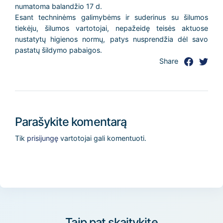
numatoma balandžio 17 d.
Esant techninėms galimybėms ir suderinus su šilumos
tiekėju, šilumos vartotojai, nepažeidę teisės aktuose
nustatytų higienos normų, patys nusprendžia dėl savo
pastatų šildymo pabaigos.
Share
Parašykite komentarą
Tik
prisijungę
vartotojai gali komentuoti.
Taip pat skaitykite