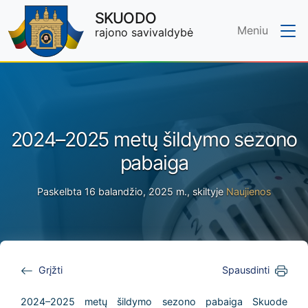
SKUODO
Meniu
rajono savivaldybė
Skip to main content
2024–2025 metų šildymo sezono
pabaiga
Paskelbta 16 balandžio, 2025 m., skiltyje
Naujienos
Grįžti
Spausdinti
2024–2025 metų šildymo sezono pabaiga Skuode