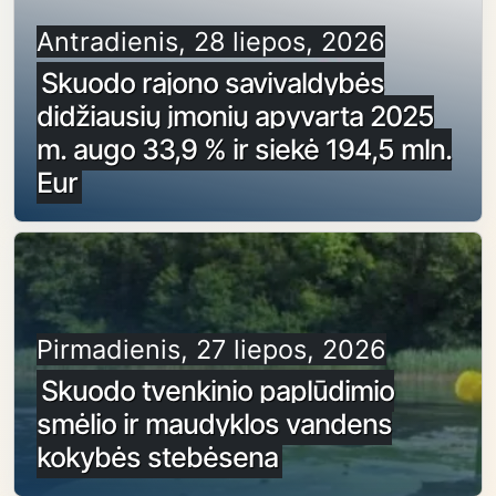
Antradienis, 28 liepos, 2026
Skuodo rajono savivaldybės
didžiausių įmonių apyvarta 2025
m. augo 33,9 % ir siekė 194,5 mln.
Eur
Pirmadienis, 27 liepos, 2026
Skuodo tvenkinio paplūdimio
smėlio ir maudyklos vandens
kokybės stebėsena