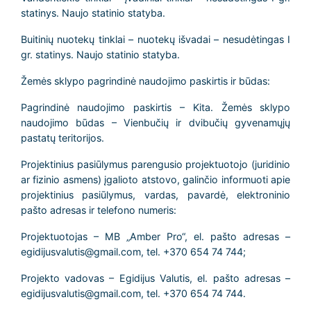
statinys. Naujo statinio statyba.
Buitinių nuotekų tinklai – nuotekų išvadai – nesudėtingas I
gr. statinys. Naujo statinio statyba.
Žemės sklypo pagrindinė naudojimo paskirtis ir būdas:
Pagrindinė naudojimo paskirtis – Kita. Žemės sklypo
naudojimo būdas – Vienbučių ir dvibučių gyvenamųjų
pastatų teritorijos.
Projektinius pasiūlymus parengusio projektuotojo (juridinio
ar fizinio asmens) įgalioto atstovo, galinčio informuoti apie
projektinius pasiūlymus, vardas, pavardė, elektroninio
pašto adresas ir telefono numeris:
Projektuotojas – MB „Amber Pro“, el. pašto adresas –
egidijusvalutis@gmail.com, tel. +370 654 74 744;
Projekto vadovas – Egidijus Valutis, el. pašto adresas –
egidijusvalutis@gmail.com, tel. +370 654 74 744.