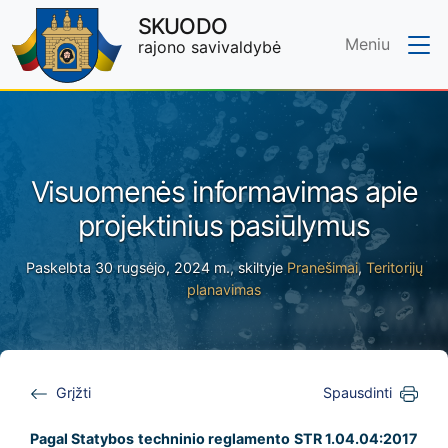
SKUODO
Meniu
rajono savivaldybė
Skip to main content
Visuomenės informavimas apie
projektinius pasiūlymus
Paskelbta 30 rugsėjo, 2024 m., skiltyje
Pranešimai
,
Teritorijų
planavimas
Grįžti
Spausdinti
Pagal Statybos techninio reglamento
STR 1.04.04:2017