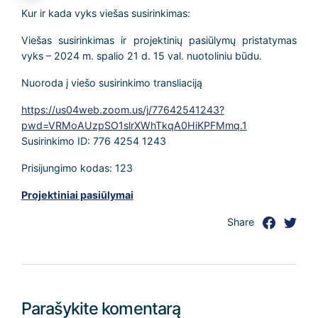
Kur ir kada vyks viešas susirinkimas:
Viešas susirinkimas ir projektinių pasiūlymų pristatymas
vyks – 2024 m. spalio 21 d. 15 val. nuotoliniu būdu.
Nuoroda į viešo susirinkimo transliaciją
https://us04web.zoom.us/j/77642541243?
pwd=VRMoAUzpSO1slrXWhTkqA0HiKPFMmq.1
Susirinkimo ID: 776 4254 1243
Prisijungimo kodas: 123
Projektiniai pasiūlymai
Share
Parašykite komentarą