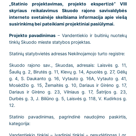
„Statinio projektavimas, projekto ekspertizė“ VIII
skyriaus reikalavimus Skuodo rajono savivaldybės
interneto svetainėje skelbiama informacija apie viešą
susirinkimą bei pateikiami projektiniai pasiūlymai.
Projekto pavadinimas
– Vandentiekio ir buitinių nuotekų
tinklų Skuodo mieste statybos projektas.
Statinių statybvietės adresas Nekilnojamojo turto registre:
Skuodo rajono sav., Skuodas, adresais: Laisvės g. 11,
Šaulių g. 2, Birutės g. 11, Klevų g. 14, Apuolės g. 27, Gėlių
g. 4, S. Daukanto g. 16, Vytauto g. 16A, Vytauto g. 41,
Mosėdžio g. 15, Žemaitės g. 10, Dariaus ir Girėno g. 17,
Dariaus ir Girėno g. 23, Vilniaus g. 17, Šatrijos g. 23,
Durbės g. 3, J. Biliūno g. 5, Laisvės g. 118, V. Kudirkos g.
12.
Statinio pavadinimas, pagrindinė naudojimo paskirtis,
kategorija:
Vandentiekio tinklai – įvadiniai tinklai – nesudėtingas I gr.