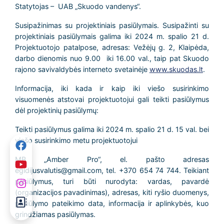
Statytojas – UAB „Skuodo vandenys“.
Susipažinimas su projektiniais pasiūlymais. Susipažinti su
projektiniais pasiūlymais galima iki 2024 m. spalio 21 d.
Projektuotojo patalpose, adresas: Vežėjų g. 2, Klaipėda,
darbo dienomis nuo 9.00 iki 16.00 val., taip pat Skuodo
rajono savivaldybės interneto svetainėje
www.skuodas.lt
.
Informacija, iki kada ir kaip iki viešo susirinkimo
visuomenės atstovai projektuotojui gali teikti pasiūlymus
dėl projektinių pasiūlymų:
Teikti pasiūlymus galima iki 2024 m. spalio 21 d. 15 val. bei
viešo susirinkimo metu projektuotojui
MB „Amber Pro“, el. pašto adresas
egidijusvalutis@gmail.com, tel. +370 654 74 744. Teikiant
pasiūlymus, turi būti nurodyta: vardas, pavardė
(organizacijos pavadinimas), adresas, kiti ryšio duomenys,
pasiūlymo pateikimo data, informacija ir aplinkybės, kuo
grindžiamas pasiūlymas.