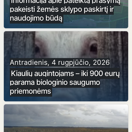
Informacija apie pateiktą prašymą
pakeisti žemės sklypo paskirtį ir
naudojimo būdą
Antradienis, 4 rugpjūčio, 2026
Kiaulių augintojams – iki 900 eurų
parama biologinio saugumo
priemonėms