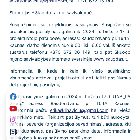
erikaskinavicius@gmail.com
, tel. +370 672 06 149.
Statytojas – Skuodo rajono savivaldybė.
Susipažinimas su projektiniais pasiūlymais. Susipažinti su
projektiniais pasiūlymais galima iki 2024 m. birželio 17 d.
projektuotojo patalpose, adresas: Raudondvario pl. 164A,
Kaunas, darbo dienomis nuo 9.00 iki 16.00 val. iš anksto
susitarus telefonu +370 672 06 149, taip pat Skuodo
rajono savivaldybės interneto svetainėje
www.skuodas.lt
.
Informacija, iki kada ir kaip iki viešo susirinkimo
visuomenės atstovai projektuotojui gali teikti pasiūlymus
dėl projektinių pasiūlymų:
Teikti pasiūlymus galima iki 2024 m. birželio 17 d. UAB „PA
Group“ adresu: Raudondvario pl. 164A, Kaunas,
elektroniniu paštu
erikasklinavicius@gmail.com
bei viešo
susirinkimo metu. Teikiant pasiūlymus, turi būti nurodyta:
vardas, pavardė (organizacijos pavadinimas), adresas, kiti
ryšio duomenys, pasiūlymo pateikimo data, informacija ir
aplinkybės, kuo grindžiamas pasiūlymas.