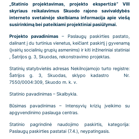
„Statinio projektavimas, projekto ekspertizė“ VIII
skyriaus reikalavimus Skuodo rajono savivaldybės
interneto svetainėje skelbiama informacija apie viešą
susirinkimą bei pateikiami projektiniai pasiūlymai.
Projekto pavadinimas
– Paslaugų paskirties pastato,
dalinant į du turtinius vienetus, keičiant paskirtį į gyvenamą
(įvairių socialinių grupių asmenims) ir kiti inžineriniai statiniai
, Šatrijos g. 3, Skuodas, rekonstravimo projektas.
Statinių statybvietės adresas Nekilnojamojo turto registre:
Šatrijos g. 3, Skuodas, sklypo kadastro Nr.
7550/0004:309, Skuodo m. k. v.
Statinio pavadinimas – Skalbykla.
Būsimas pavadinimas – Intensyvių krizių įveikimo su
apgyvendinimo paslauga centras.
Statinio pagrindinė naudojimo paskirtis, kategorija:
Paslaugų paskirties pastatai (7.4.), neypatingasis.