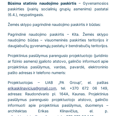
Būsima statinio naudojimo paskirtis
– Gyvenamosios
paskirties (įvairių socialinių grupių asmenims) pastatai
(6.4.), neypatingasis.
Žemės sklypo pagrindinė naudojimo paskirtis ir būdas:
Pagrindinė naudojimo paskirtis – Kita. Žemės sklypo
naudojimo būdas – visuomeninės paskirties teritorijos ir
daugiabučių gyvenamųjų pastatų ir bendrabučių teritorijos.
Projektinius pasiūlymus parengusio projektuotojo (juridinio
ar fizinio asmens) įgalioto atstovo, galinčio informuoti apie
projektinius pasiūlymus, vardas, pavardė, elektroninio
pašto adresas ir telefono numeris:
Projektuotojas – UAB „PA Group“, el. paštas
erikasklinavicius@gmail.com
, tel. +370 672 06 149,
adresas: Raudondvario pl. 164A, Kaunas. Projektinius
pasiūlymus parengusio projektuotojo atstovo, galinčio
informuoti apie projektinius pasiūlymus, duomenys –
architektas Erikas Klinavičius, el. p.