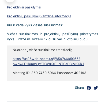
Projektiniai pasiūlymai
Projektinių pasiūlymų vaizdinė informacija
Kur ir kada vyks viešas susirinkimas:
Viešas susirinkimas ir projektinių pasiūlymų pristatymas
vyks – 2024 m. birželio 17 d. 16 val. nuotoliniu būdu.
Nuoroda į viešo susirinkimo transliaciją
https://us06web.zoom.us/j/85974695966?
pwd=CE1RXazCpfiTGWrQlEJNT0aD3IMKKR.1
Meeting ID: 859 7469 5966 Passcode: 402193
Share