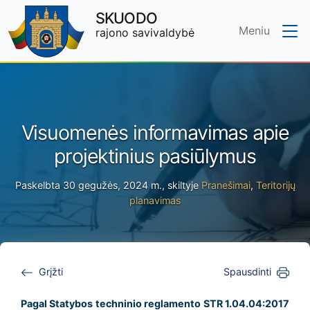
SKUODO
Meniu
rajono savivaldybė
Skip to main content
Visuomenės informavimas apie
projektinius pasiūlymus
Paskelbta 30 gegužės, 2024 m., skiltyje
Pranešimai
,
Teritorijų
planavimas
Grįžti
Spausdinti
Pagal Statybos techninio reglamento
STR 1.04.04:2017