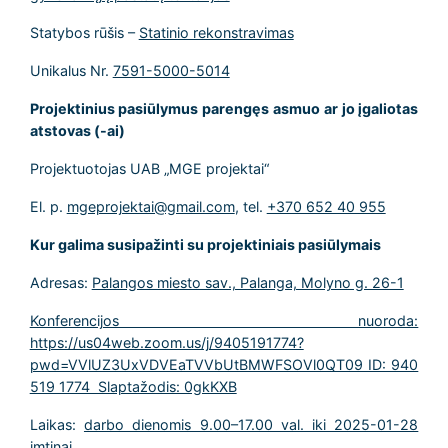
Statybos rūšis –
Statinio rekonstravimas
Unikalus Nr.
7591-5000-5014
Projektinius pasiūlymus parengęs asmuo ar jo įgaliotas
atstovas (-ai)
Projektuotojas UAB „MGE projektai“
El. p.
mgeprojektai@gmail.com
, tel.
+370 652 40 955
Kur galima susipažinti su projektiniais pasiūlymais
Adresas:
Palangos miesto sav., Palanga, Molyno g. 26-1
Konferencijos nuoroda:
https://us04web.zoom.us/j/9405191774?
pwd=VVlUZ3UxVDVEaTVVbUtBMWFSOVl0QT09 ID: 940
519 1774 Slaptažodis: 0gkKXB
Laikas:
darbo dienomis 9.00–17.00 val. iki 2025-01-28
imtinai