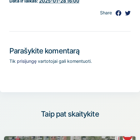
Data ir laikas:
2025-01-28 16:00
Share
Parašykite komentarą
Tik
prisijungę
vartotojai gali komentuoti.
Taip pat skaitykite