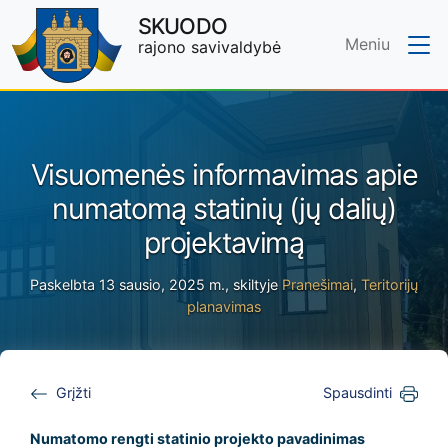
SKUODO
Meniu
rajono savivaldybė
Skip to main content
Visuomenės informavimas apie
numatomą statinių (jų dalių)
projektavimą
Paskelbta 13 sausio, 2025 m., skiltyje
Pranešimai
,
Teritorijų
planavimas
Grįžti
Spausdinti
Numatomo rengti statinio projekto pavadinimas