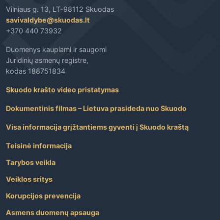
Vilniaus g. 13, LT-98112 Skuodas
savivaldybe@skuodas.lt
+370 440 73932
Duomenys kaupiami ir saugomi
Juridinių asmenų registre,
kodas 188751834
Skuodo krašto video pristatymas
Dokumentinis filmas – Lietuva prasideda nuo Skuodo
Visa informacija grįžtantiems gyventi į Skuodo kraštą
Teisinė informacija
Tarybos veikla
Veiklos sritys
Korupcijos prevencija
Asmens duomenų apsauga