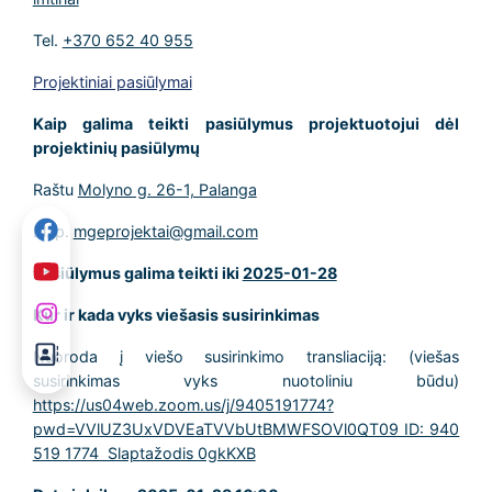
Tel.
+370 652 40 955
Projektiniai pasiūlymai
Kaip galima teikti pasiūlymus projektuotojui dėl
projektinių pasiūlymų
Raštu
Molyno g. 26-1, Palanga
El. p.
mgeprojektai@gmail.com
Pasiūlymus galima teikti iki
2025-01-28
Kur ir kada vyks viešasis susirinkimas
Nuoroda į viešo susirinkimo transliaciją: (viešas
susirinkimas vyks nuotoliniu būdu)
https://us04web.zoom.us/j/9405191774?
pwd=VVlUZ3UxVDVEaTVVbUtBMWFSOVl0QT09 ID: 940
519 1774 Slaptažodis 0gkKXB