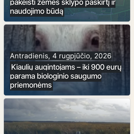
pakeisti žemės sklypo paskirtį ir
naudojimo būdą
Antradienis, 4 rugpjūčio, 2026
Kiaulių augintojams – iki 900 eurų
parama biologinio saugumo
priemonėms