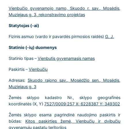
Vienbučio gyvenamojo namo, Skuodo r. sav., Mosėdis,
Muziejaus g. 3, rekonstravimo projektas
Statytojas (-ai)
Fizinis asmuo (vardo ir pavardės pirmosios raidės)
G. J.
Statinio (-ių) duomenys
Statinio tipas –
Vienbutis gyvenamasis namas
Paskirtis –
Vienbučių
Adresas:
Skuodo rajono sav., Mosėdžio sen., Mosėdis,
Muziejaus g. 3
Žemės sklypo kadastro Nr., sklypo geografinės
koordinatės (X, Y)
7527/0009:257 X: 6228387 Y: 349302
Žemės sklypo esama pagrindinė naudojimo paskirtis ir
būdas:
Kitos paskirties žemė, Vienbučių ir dvibučių
gyvenamųjų pastatų teritorijos