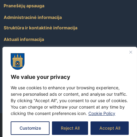
Pranešėjų apsauga
Administracinė informacija
Struktūra ir kontaktinė informacija
Aktuali informacija
Paslaugos
Atviri duomenys
Nuorodos
We value your privacy
Dažniausiai užduodami klausimai
We use cookies to enhance your browsing experience,
Apie savivaldybę
serve personalised ads or content, and analyse our traffic.
By clicking "Accept All", you consent to our use of cookies.
You can change or withdraw your consent at any time by
clicking the consent preferences icon.
Cookie Policy
Copyright
©
2026 Visos teisės yra saugomos –
Skuodo rajono
Customize
Reject All
Accept All
savivaldybė