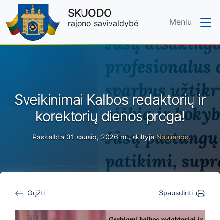
SKUODO
Meniu
rajono savivaldybė
Skip to main content
Sveikinimai Kalbos redaktorių ir
korektorių dienos proga!
Paskelbta 31 sausio, 2026 m., skiltyje
Naujienos
Grįžti
Spausdinti