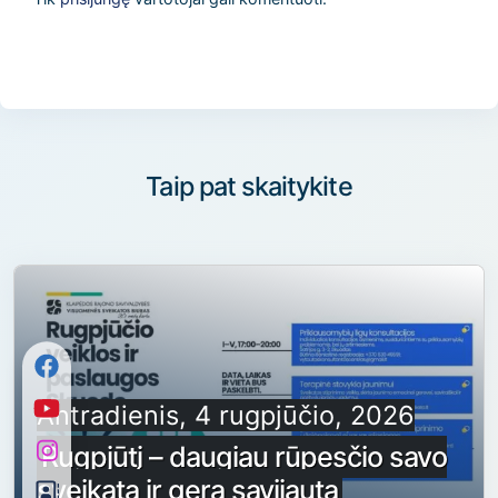
Taip pat skaitykite
Antradienis, 4 rugpjūčio, 2026
Rugpjūtį – daugiau rūpesčio savo
sveikata ir gera savijauta