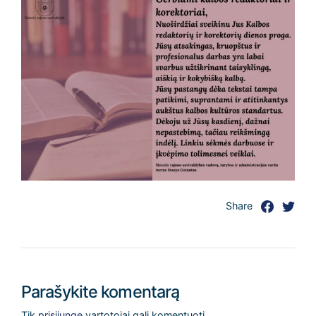
Share
Parašykite komentarą
Tik
prisijungę
vartotojai gali komentuoti.