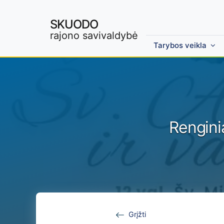
SKUODO
rajono savivaldybė
Tarybos veikla
Skip to main content
Rengini
Grįžti