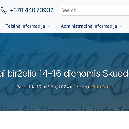
Search site:
Phone number:
+370 440 73932
Teisinė informacija
Administracinė informacija
ai birželio 14–16 dienomis Skuod
Paskelbta 10 birželio, 2024 m., skiltyje
Pranešimai