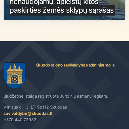
nenaudojamų, apleistų kitos
paskirties žemės sklypų sąrašas
Skuodo rajono savivaldybės administracija
Biudžetinė įstaiga registruota Juridinių asmenų registre.
Vilniaus g. 13, LT-98112 Skuodas
savivaldybe@skuodas.lt
+370 440 73932