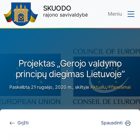
SKUODO
Meniu
rajono savivaldybė
Skip to main content
Projektas „Gerojo valdymo
principų diegimas Lietuvoje”
Paskelbta 21 rugsėjo, 2020 m., skiltyje
Aktualu
,
Pranešimai
Grįžti
Spausdinti