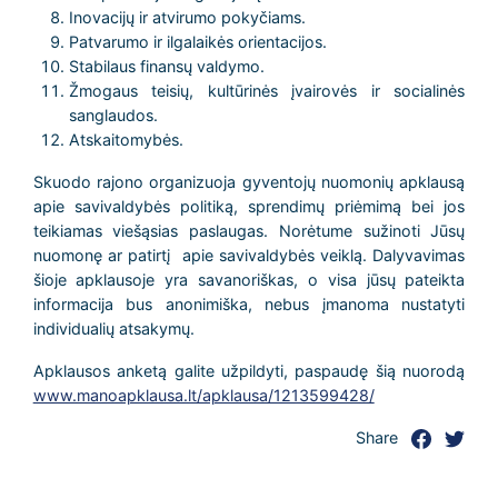
Inovacijų ir atvirumo pokyčiams.
Patvarumo ir ilgalaikės orientacijos.
Stabilaus finansų valdymo.
Žmogaus teisių, kultūrinės įvairovės ir socialinės
sanglaudos.
Atskaitomybės.
Skuodo rajono organizuoja gyventojų nuomonių apklausą
apie savivaldybės politiką, sprendimų priėmimą bei jos
teikiamas viešąsias paslaugas. Norėtume sužinoti Jūsų
nuomonę ar patirtį apie savivaldybės veiklą. Dalyvavimas
šioje apklausoje yra savanoriškas, o visa jūsų pateikta
informacija bus anonimiška, nebus įmanoma nustatyti
individualių atsakymų.
Apklausos anketą galite užpildyti, paspaudę šią nuorodą
www.manoapklausa.lt/apklausa/1213599428/
Share