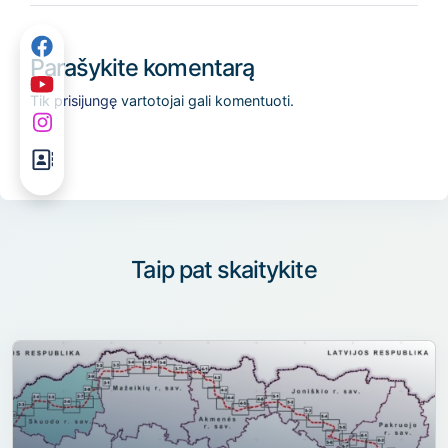
Parašykite komentarą
Tik
prisijungę
vartotojai gali komentuoti.
Taip pat skaitykite