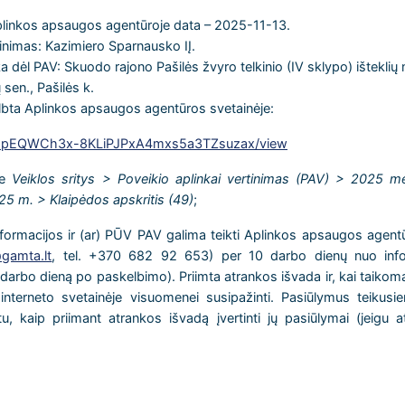
plinkos apsaugos agentūroje data – 2025-11-13.
nimas: Kazimiero Sparnausko IĮ.
a dėl PAV: Skuodo rajono Pašilės žvyro telkinio (IV sklypo) išteklių
 sen., Pašilės k.
lbta Aplinkos apsaugos agentūros svetainėje:
e/d/1pEQWCh3x-8KLiPJPxA4mxs5a3TZsuzax/view
e
Veiklos sritys > Poveikio aplinkai vertinimas (PAV) > 2025 me
025 m. > Klaipėdos apskritis (49)
;
formacijos ir (ar) PŪV PAV galima teikti Aplinkos apsaugos agentū
gamta.lt
, tel. +370 682 92 653) per 10 darbo dienų nuo info
darbo dieną po paskelbimo). Priimta atrankos išvada ir, kai taikom
nterneto svetainėje visuomenei susipažinti. Pasiūlymus teikus
, kaip priimant atrankos išvadą įvertinti jų pasiūlymai (jeigu at