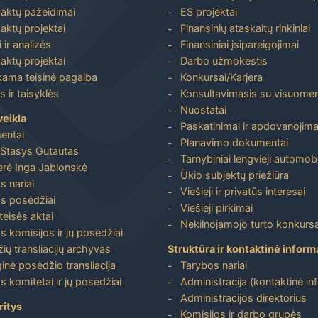
 aktų pažeidimai
ES projektai
aktų projektai
Finansinių ataskaitų rinkiniai
 ir analizės
Finansiniai įsipareigojimai
aktų projektai
Darbo užmokestis
ma teisinė pagalba
Konkursai/Karjera
 ir taisyklės
Konsultavimasis su visuome
Nuostatai
veikla
Paskatinimai ir apdovanojima
entai
Planavimo dokumentai
Stasys Gutautas
Tarnybiniai lengvieji automobi
rė Inga Jablonskė
Ūkio subjektų priežiūra
s nariai
Viešieji ir privatūs interesai
s posėdžiai
Viešieji pirkimai
 teisės aktai
Nekilnojamojo turto konkursa
s komisijos ir jų posėdžiai
ių transliacijų archyvas
Struktūra ir kontaktinė inform
inė posėdžio transliacija
Tarybos nariai
s komitetai ir jų posėdžiai
Administracija (kontaktinė in
Administracijos direktorius
ritys
Komisijos ir darbo grupės