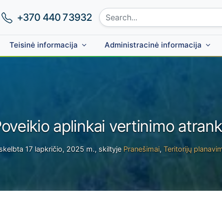
Search site:
Phone number:
+370 440 73932
Teisinė informacija
Administracinė informacija
oveikio aplinkai vertinimo atran
skelbta 17 lapkričio, 2025 m., skiltyje
Pranešimai
,
Teritorijų planavi