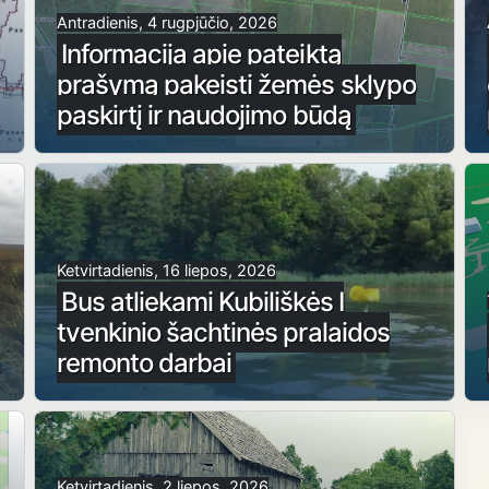
Antradienis, 4 rugpjūčio, 2026
Informacija apie pateiktą
prašymą pakeisti žemės sklypo
paskirtį ir naudojimo būdą
Ketvirtadienis, 16 liepos, 2026
Bus atliekami Kubiliškės I
tvenkinio šachtinės pralaidos
remonto darbai
Ketvirtadienis, 2 liepos, 2026