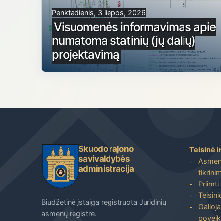
Penktadienis, 3 liepos, 2026
Visuomenės informavimas apie
numatomą statinių (jų dalių)
projektavimą
Skuodo rajono
Teisinė i
savivaldybės
Asmenų
administracija
tikrini
Priimti
Teisin
Biudžetinė įstaiga registruota Juridinių
Galioja
asmenų registre.
poveik