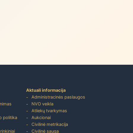
Aktuali informacija
Administracinės paslaugos
inimas
NVO veikla
Atliekų tvarkymas
 politika
Aukcionai
Civilinė metrikacija
inkiniai
Civilinė sauga