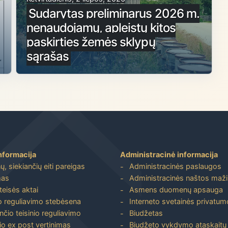
Sudarytas preliminarus 2026 m.
nenaudojamų, apleistų kitos
paskirties žemės sklypų
sąrašas
nformacija
Administracinė informacija
, siekiančių eiti pareigas
Administracinės paslaugos
mas
Administracinės naštos maž
 teisės aktai
Asmens duomenų apsauga
io reguliavimo stebėsena
Interneto svetainės privatumo
nčio teisinio reguliavimo
Biudžetas
io ex post vertinimas
Biudžeto vykdymo ataskaitų r