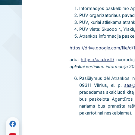
Informacijos paskelbimo A
PŪV organizatoriaus pavadi
PŪV, kuriai atliekama atrank
PŪV vieta: Skuodo r., Ylakių
Atrankos informacija paske
https://drive.google.com/fil
arba
https://aaa.lrv.lt/
nuorodoj
aplinkai vertinimo informacija 2
Pasiūlymus dėl Atrankos in
09311 Vilnius, el. p.
aaa@
pradedamas skaičiuoti kitą 
bus paskelbta Agentūros i
nariams bus pranešta raštu
pakartotinai neskelbiama).