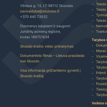
Teisės
Vilniaus g. 13, LT-98112 Skuodas
Teisės 
savivaldybe@skuodas.lt
Tyrimai
+370 440 73932
Teisės 
Duomenys kaupiami ir saugomi
Nemoka
Juridinių asmenų registre,
Tvarkos
kodas 188751834
Tarybos 
Dokum
Skuodo krašto video pristatymas
Meras 
Dokumentinis filmas – Lietuva prasideda
Viceme
nuo Skuodo
Tarybo
Tarybo
Visa informacija grįžtantiems gyventi į
Priimti
Skuodo kraštą
Tarybo
Posėdž
Tiesiog
Tarybo
Veiklos s