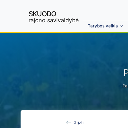
SKUODO
rajono savivaldybė
Tarybos veikla
Skip to main content
P
Pa
Grįžti