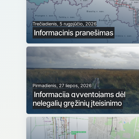
Trečiadienis, 5 rugpjūčio, 2026
Informacinis pranešimas
Pirmadienis, 27 liepos, 2026
Informacija gyventojams dėl
nelegalių gręžinių įteisinimo