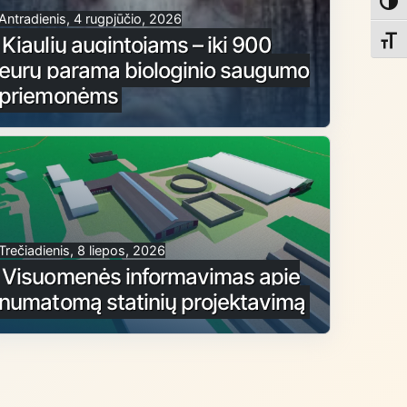
Toggl
Antradienis, 4 rugpjūčio, 2026
Kiaulių augintojams – iki 900
Toggl
eurų parama biologinio saugumo
priemonėms
Trečiadienis, 8 liepos, 2026
Visuomenės informavimas apie
numatomą statinių projektavimą