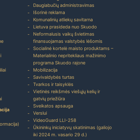
Daugiabučių administravimas
Išorinė reklama
Komunalinių atliekų savitarna
Lietuva prasideda nuo Skuodo
Neformalusis vaikų švietimas
ne
finansuojamas valstybės lėšomis
Socialinė kortelė maisto produktams –
i
Materialinio nepritekliaus mažinimo
programa Skuodo rajone
liai
Mobilizacija
Savivaldybės turtas
Tvarkos ir taisyklės
Vietinės reikšmės viešųjų kelių ir
i
gatvių priežiūra
Sveikatos apsauga
acija
Verslui
VideoGuard LLI-258
formacija)
Ūkininkų iniciatyvų skatinimas (galiojo
iki 2024 m. vasario 29 d.)