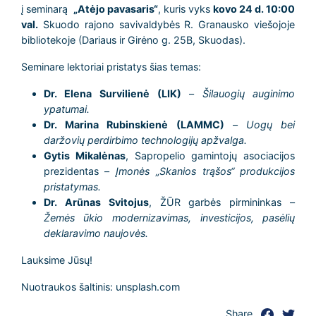
į seminarą
„Atėjo pavasaris“
, kuris vyks
kovo 24 d. 10:00
val.
Skuodo rajono savivaldybės R. Granausko viešojoje
bibliotekoje (Dariaus ir Girėno g. 25B, Skuodas).
Seminare lektoriai pristatys šias temas:
Dr. Elena Survilienė (LIK)
–
Šilauogių auginimo
ypatumai.
Dr. Marina Rubinskienė (LAMMC)
–
Uogų bei
daržovių perdirbimo technologijų apžvalga.
Gytis Mikalėnas
, Sapropelio gamintojų asociacijos
prezidentas –
Įmonės „Skanios trąšos“ produkcijos
pristatymas.
Dr. Arūnas Svitojus
, ŽŪR garbės pirmininkas –
Žemės ūkio modernizavimas, investicijos, pasėlių
deklaravimo naujovės.
Lauksime Jūsų!
Nuotraukos šaltinis: unsplash.com
Share