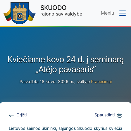
SKUODO
Meniu
rajono savivaldybė
Skip to main content
Kviečiame kovo 24 d. į seminarą
„Atėjo pavasaris“
Paskelbta 18 kovo, 2026 m., skiltyje
Pranešimai
Grįžti
Spausdinti
Lietuvos šeimos ūkininkų sąjungos Skuodo skyrius kviečia