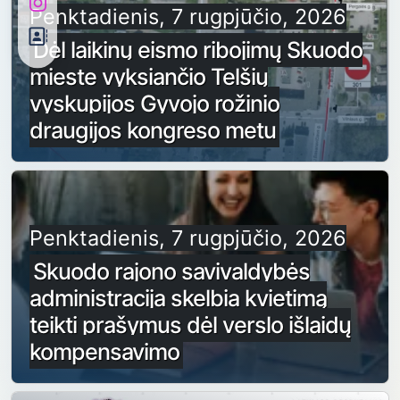
Penktadienis, 7 rugpjūčio, 2026
Dėl laikinų eismo ribojimų Skuodo
mieste vyksiančio Telšių
vyskupijos Gyvojo rožinio
draugijos kongreso metu
Penktadienis, 7 rugpjūčio, 2026
Skuodo rajono savivaldybės
administracija skelbia kvietimą
teikti prašymus dėl verslo išlaidų
kompensavimo