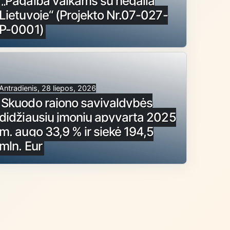
„Pagalba vaikams su negalia
Lietuvoje“ (Projekto Nr.07-027-
P-0001)
Antradienis, 28 liepos, 2026
Skuodo rajono savivaldybės
didžiausių įmonių apyvarta 2025
m. augo 33,9 % ir siekė 194,5
mln. Eur