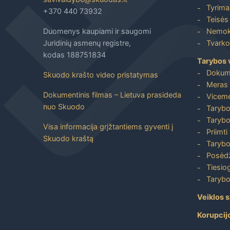
Tyrimai
+370 440 73932
Teisės 
Duomenys kaupiami ir saugomi
Nemoka
Juridinių asmenų registre,
Tvarkos
kodas 188751834
Tarybos 
Dokum
Skuodo krašto video pristatymas
Meras 
Dokumentinis filmas – Lietuva prasideda
Viceme
nuo Skuodo
Tarybo
Tarybo
Visa informacija grįžtantiems gyventi į
Priimti
Skuodo kraštą
Tarybo
Posėdž
Tiesiog
Tarybo
Veiklos s
Korupcij