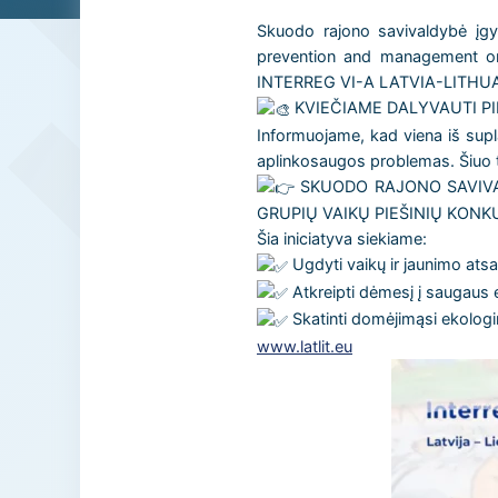
Skuodo rajono savivaldybė įgy
prevention and management on 
INTERREG VI-A LATVIA-LITHUA
KVIEČIAME DALYVAUTI PI
Informuojame, kad viena iš supl
aplinkosaugos problemas. Šiuo t
SKUODO RAJONO SAVIVA
GRUPIŲ VAIKŲ PIEŠINIŲ KONK
Šia iniciatyva siekiame:
Ugdyti vaikų ir jaunimo ats
Atkreipti dėmesį į saugaus e
Skatinti domėjimąsi ekolog
www.latlit.eu