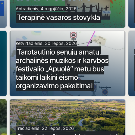
Antradienis, 4 rugpjūčio, 2026
Terapinė vasaros stovykla
Ketvirtadienis, 30 liepos, 2026
Tarptautinio senųjų amatų,
archajinės muzikos ir karybos
festivalio „Apuolė“ metu bus
taikomi laikini eismo
organizavimo pakeitimai
Trečiadienis, 22 liepos, 2026