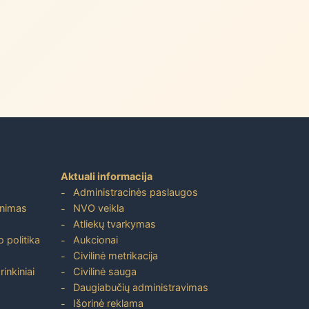
Aktuali informacija
Administracinės paslaugos
inimas
NVO veikla
Atliekų tvarkymas
 politika
Aukcionai
Civilinė metrikacija
inkiniai
Civilinė sauga
Daugiabučių administravimas
Išorinė reklama