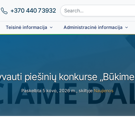
Search site:
Phone number:
+370 440 73932
Teisinė informacija
Administracinė informacija
vauti piešinių konkurse „Būkim
Paskelbta 5 kovo, 2026 m., skiltyje
Naujienos