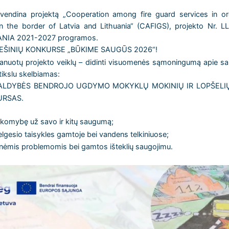
vendina projektą „Cooperation among fire guard services in ord
the border of Latvia and Lithuania“ (CAFIGS), projekto Nr. LL
NIA 2021-2027 programos.
EŠINIŲ KONKURSE „BŪKIME SAUGŪS 2026“!
anuotų projekto veiklų – didinti visuomenės sąmoningumą apie sau
ikslu skelbiamas:
LDYBĖS BENDROJO UGDYMO MOKYKLŲ MOKINIŲ IR LOPŠELIŲ
URSAS.
akomybę už savo ir kitų saugumą;
lgesio taisykles gamtoje bei vandens telkiniuose;
inėmis problemomis bei gamtos išteklių saugojimu.