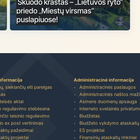
Skuodo kraštas – „Lietuvos ryto“
priedo „Miestų virsmas“
puslapiuose!
nformacija
Administracinė informacija
, siekiančių eiti pareigas
Administracinės paslaugos
mas
Administracinės naštos maž
 teisės aktai
Asmens duomenų apsauga
io reguliavimo stebėsena
Interneto svetainės privatumo
nčio teisinio reguliavimo
Biudžetas
io ex post vertinimas
Biudžeto vykdymo ataskaitų r
 aktų pažeidimai
ES projektai
aktų projektai
Finansinių ataskaitų rinkiniai