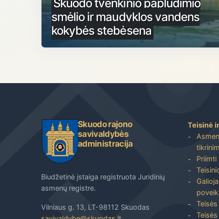
Skuodo tvenkinio paplūdimio
smėlio ir maudyklos vandens
kokybės stebėsena
Skuodo rajono
Teisinė i
savivaldybės
Asmenų
administracija
tikrini
Priimti
Teisin
Biudžetinė įstaiga registruota Juridinių
Galioja
asmenų registre.
poveik
Teisės
Vilniaus g. 13, LT-98112 Skuodas
Teisės 
savivaldybe@skuodas.lt