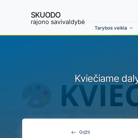
SKUODO
rajono savivaldybė
Tarybos veikla
Skip to main content
Kviečiame daly
Grįžti