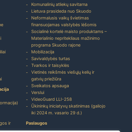
Komunalinių atliekų savitarna
Lietuva prasideda nuo Skuodo
Neformalusis vaikų švietimas
ne
finansuojamas valstybės lėšomis
Socialinė kortelė maisto produktams –
i
Materialinio nepritekliaus mažinimo
programa Skuodo rajone
liai
Mobilizacija
Savivaldybės turtas
Tvarkos ir taisyklės
Vietinės reikšmės viešųjų kelių ir
i
gatvių priežiūra
Sveikatos apsauga
acija
Verslui
VideoGuard LLI-258
formacija)
Ūkininkų iniciatyvų skatinimas (galiojo
iki 2024 m. vasario 29 d.)
gos ir
Paslaugos