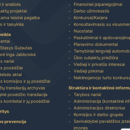
 ir analizės
Finansiniai įsipareigojimai
aktų projektai
Darbo užmokestis
ma teisinė pagalba
Konkursai/Karjera
 ir taisyklės
Konsultavimasis su visuome
Nuostatai
veikla
Paskatinimai ir apdovanojima
entai
Planavimo dokumentai
Stasys Gutautas
Tarnybiniai lengvieji automobi
rė Inga Jablonskė
Ūkio subjektų priežiūra
s nariai
Viešieji ir privatūs interesai
s posėdžiai
Viešieji pirkimai
 teisės aktai
Nekilnojamojo turto konkursa
s komisijos ir jų posėdžiai
ių transliacijų archyvas
Struktūra ir kontaktinė inform
inė posėdžio transliacija
Tarybos nariai
s komitetai ir jų posėdžiai
Administracija (kontaktinė in
Administracijos direktorius
ritys
Komisijos ir darbo grupės
Savivaldybei pavaldžios įstai
os prevencija
įmonės