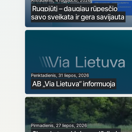
Antradienis, 4 rugpjūčio, 2026
Rugpjūtį – daugiau rūpesčio
savo sveikata ir gera savijauta
Penktadienis, 31 liepos, 2026
AB „Via Lietuva“ informuoja
Pirmadienis, 27 liepos, 2026