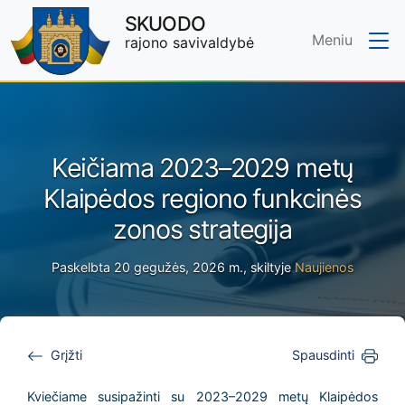
SKUODO
Meniu
rajono savivaldybė
Skip to main content
Keičiama 2023–2029 metų
Klaipėdos regiono funkcinės
zonos strategija
Paskelbta 20 gegužės, 2026 m., skiltyje
Naujienos
Grįžti
Spausdinti
Kviečiame susipažinti su 2023–2029 metų Klaipėdos