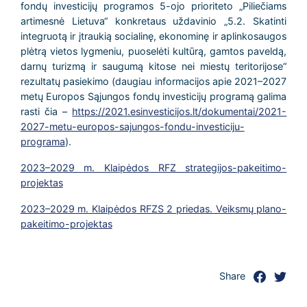
fondų investicijų programos 5-ojo prioriteto „Piliečiams
artimesnė Lietuva“ konkretaus uždavinio „5.2. Skatinti
integruotą ir įtraukią socialinę, ekonominę ir aplinkosaugos
plėtrą vietos lygmeniu, puoselėti kultūrą, gamtos paveldą,
darnų turizmą ir saugumą kitose nei miestų teritorijose“
rezultatų pasiekimo (daugiau informacijos apie 2021–2027
metų Europos Sąjungos fondų investicijų programą galima
rasti čia –
https://2021.esinvesticijos.lt/dokumentai/2021-
2027-metu-europos-sajungos-fondu-investiciju-
programa
).
2023–2029 m. Klaipėdos RFZ strategijos-pakeitimo-
projektas
2023–2029 m. Klaipėdos RFZS 2 priedas. Veiksmų plano-
pakeitimo-projektas
Share