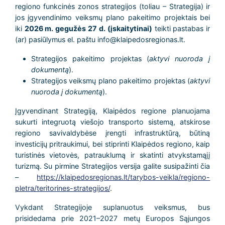
regiono funkcinės zonos strategijos (toliau – Strategija) ir
jos įgyvendinimo veiksmų plano pakeitimo projektais bei
iki
2026 m. gegužės 27 d. (įskaitytinai)
teikti pastabas ir
(ar) pasiūlymus el. paštu info@klaipedosregionas.lt.
Strategijos pakeitimo projektas (
aktyvi nuoroda į
dokumentą
).
Strategijos veiksmų plano pakeitimo projektas (
aktyvi
nuoroda į dokumentą
).
Įgyvendinant Strategiją, Klaipėdos regione planuojama
sukurti integruotą viešojo transporto sistemą, atskirose
regiono savivaldybėse įrengti infrastruktūrą, būtiną
investicijų pritraukimui, bei stiprinti Klaipėdos regiono, kaip
turistinės vietovės, patrauklumą ir skatinti atvykstamąjį
turizmą. Su pirmine Strategijos versija galite susipažinti čia
–
https://klaipedosregionas.lt/tarybos-veikla/regiono-
pletra/teritorines-strategijos/
.
Vykdant Strategijoje suplanuotus veiksmus, bus
prisidedama prie 2021–2027 metų Europos Sąjungos