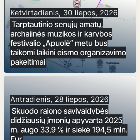
Ketvirtadienis, 30 liepos, 2026
Tarptautinio senųjų amatų,
archajinės muzikos ir karybos
festivalio „Apuolė“ metu bus
taikomi laikini eismo organizavimo
pakeitimai
Antradienis, 28 liepos, 2026
Skuodo rajono savivaldybės
didžiausių įmonių apyvarta 2025
m. augo 33,9 % ir siekė 194,5 mln.
Eur