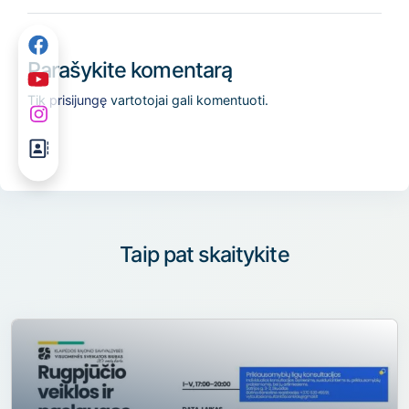
Parašykite komentarą
Tik
prisijungę
vartotojai gali komentuoti.
Taip pat skaitykite