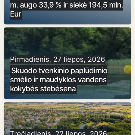
m. augo 33,9 % ir siekė 194,5 mln.
Eur
Pirmadienis, 27 liepos, 2026
Skuodo tvenkinio paplūdimio
smėlio ir maudyklos vandens
kokybės stebėsena
Trečiadienis, 22 liepos, 2026