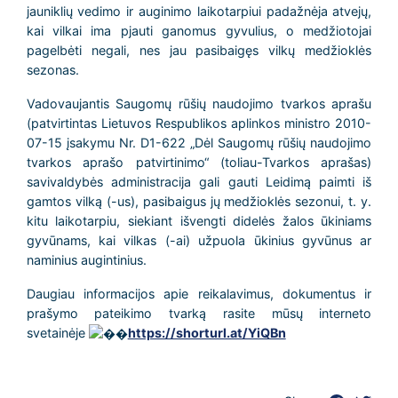
jauniklių vedimo ir auginimo laikotarpiui padažnėja atvejų,
kai vilkai ima pjauti ganomus gyvulius, o medžiotojai
pagelbėti negali, nes jau pasibaigęs vilkų medžioklės
sezonas.
Vadovaujantis Saugomų rūšių naudojimo tvarkos aprašu
(patvirtintas Lietuvos Respublikos aplinkos ministro 2010-
07-15 įsakymu Nr. D1-622 „Dėl Saugomų rūšių naudojimo
tvarkos aprašo patvirtinimo“ (toliau-Tvarkos aprašas)
savivaldybės administracija gali gauti Leidimą paimti iš
gamtos vilką (-us), pasibaigus jų medžioklės sezonui, t. y.
kitu laikotarpiu, siekiant išvengti didelės žalos ūkiniams
gyvūnams, kai vilkas (-ai) užpuola ūkinius gyvūnus ar
naminius augintinius.
Daugiau informacijos apie reikalavimus, dokumentus ir
prašymo pateikimo tvarką rasite mūsų interneto
svetainėje
https://shorturl.at/YiQBn