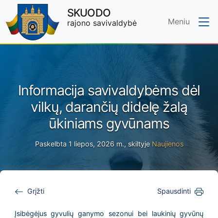
SKUODO
Meniu
rajono savivaldybė
Skip to main content
Informacija savivaldybėms dėl
vilkų, darančių didelę žalą
ūkiniams gyvūnams
Paskelbta 1 liepos, 2026 m., skiltyje
Naujienos
Grįžti
Spausdinti
Įsibėgėjus gyvulių ganymo sezonui bei laukinių gyvūnų