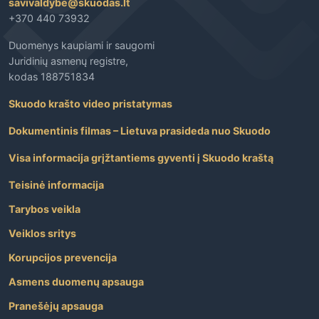
savivaldybe@skuodas.lt
+370 440 73932
Duomenys kaupiami ir saugomi
Juridinių asmenų registre,
kodas 188751834
Skuodo krašto video pristatymas
Dokumentinis filmas – Lietuva prasideda nuo Skuodo
Visa informacija grįžtantiems gyventi į Skuodo kraštą
Teisinė informacija
Tarybos veikla
Veiklos sritys
Korupcijos prevencija
Asmens duomenų apsauga
Pranešėjų apsauga