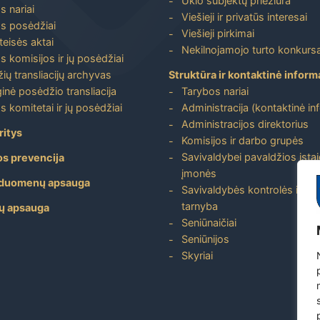
Ūkio subjektų priežiūra
s nariai
Viešieji ir privatūs interesai
s posėdžiai
Viešieji pirkimai
 teisės aktai
Nekilnojamojo turto konkursa
s komisijos ir jų posėdžiai
ių transliacijų archyvas
Struktūra ir kontaktinė inform
inė posėdžio transliacija
Tarybos nariai
s komitetai ir jų posėdžiai
Administracija (kontaktinė in
Administracijos direktorius
ritys
Komisijos ir darbo grupės
Savivaldybei pavaldžios įstai
os prevencija
įmonės
duomenų apsauga
Savivaldybės kontrolės ir aud
tarnyba
ų apsauga
Seniūnaičiai
Seniūnijos
Skyriai