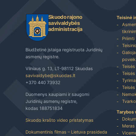
Skuodo rajono
Teisinė i
savivaldybės
Asmenų
administracija
tikrini
Priimti
Teisin
Biudžetinė įstaiga registruota Juridinių
Galioja
asmenų registre.
poveik
Teisės
Vilniaus g. 13, LT-98112 Skuodas
Teisės 
savivaldybe@skuodas.lt
Tyrimai
+370 440 73932
Teisės 
Duomenys kaupiami ir saugomi
Nemoka
Juridinių asmenų registre,
Tvarkos
kodas 188751834
Tarybos 
Dokum
Skuodo krašto video pristatymas
Meras 
Dokumentinis filmas – Lietuva prasideda
Viceme