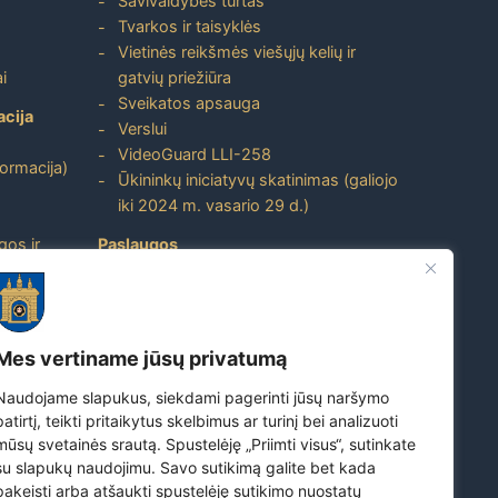
Savivaldybės turtas
Tvarkos ir taisyklės
Vietinės reikšmės viešųjų kelių ir
i
gatvių priežiūra
Sveikatos apsauga
acija
Verslui
VideoGuard LLI-258
formacija)
Ūkininkų iniciatyvų skatinimas (galiojo
iki 2024 m. vasario 29 d.)
gos ir
Paslaugos
Atviri duomenys
ito
Nuorodos
Mes vertiname jūsų privatumą
Dažniausiai užduodami klausimai
Naudojame slapukus, siekdami pagerinti jūsų naršymo
Apie savivaldybę
patirtį, teikti pritaikytus skelbimus ar turinį bei analizuoti
Skuodo rajono turizmo ir verslo
mūsų svetainės srautą. Spustelėję „Priimti visus“, sutinkate
prekės ženklas
su slapukų naudojimu. Savo sutikimą galite bet kada
Susipažinkite su Skuodo rajono
pakeisti arba atšaukti spustelėję sutikimo nuostatų