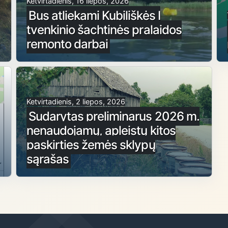
Ketvirtadienis, 16 liepos, 2026
Bus atliekami Kubiliškės I
tvenkinio šachtinės pralaidos
remonto darbai
Ketvirtadienis, 2 liepos, 2026
Sudarytas preliminarus 2026 m.
nenaudojamų, apleistų kitos
paskirties žemės sklypų
sąrašas