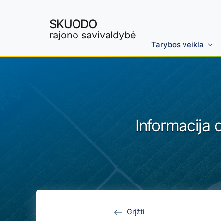
SKUODO
rajono savivaldybė
Tarybos veikla
Skip to main content
Informacija 
Grįžti