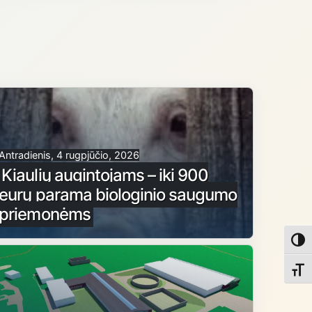
Antradienis, 4 rugpjūčio, 2026
Kiaulių augintojams – iki 900
eurų parama biologinio saugumo
priemonėms
Toggl
Toggl