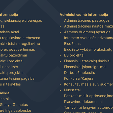
nformacija
Administracinė informacija
, siekiančių eiti pareigas
Administracinės paslaugos
mas
Administracinės naštos maž
 teisės aktai
Asmens duomenų apsauga
io reguliavimo stebėsena
Interneto svetainės privatumo
nčio teisinio reguliavimo
Biudžetas
io ex post vertinimas
Biudžeto vykdymo ataskaitų r
 aktų pažeidimai
ES projektai
aktų projektai
Finansinių ataskaitų rinkiniai
 ir analizės
Finansiniai įsipareigojimai
aktų projektai
Darbo užmokestis
ma teisinė pagalba
Konkursai/Karjera
 ir taisyklės
Konsultavimasis su visuome
Nuostatai
veikla
Paskatinimai ir apdovanojima
entai
Planavimo dokumentai
Stasys Gutautas
Tarnybiniai lengvieji automobi
rė Inga Jablonskė