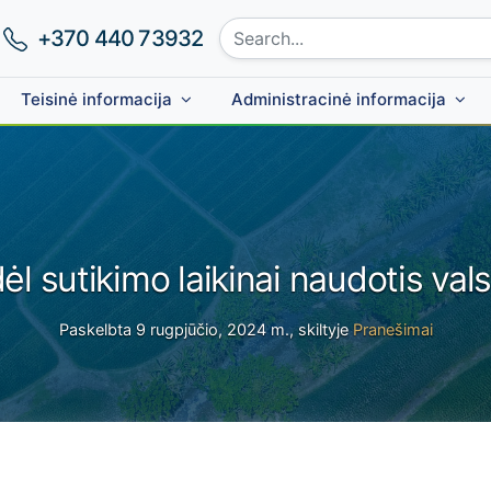
Search site:
Phone number:
+370 440 73932
Teisinė informacija
Administracinė informacija
dėl sutikimo laikinai naudotis va
Paskelbta 9 rugpjūčio, 2024 m., skiltyje
Pranešimai