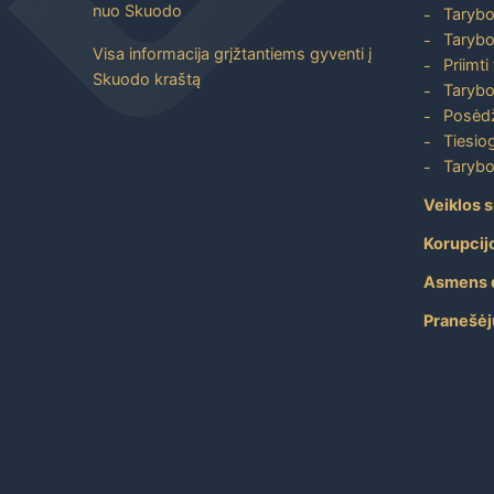
nuo Skuodo
Tarybo
Tarybo
Visa informacija grįžtantiems gyventi į
Priimti
Skuodo kraštą
Tarybo
Posėdž
Tiesiog
Tarybo
Veiklos s
Korupcij
Asmens 
Pranešėj