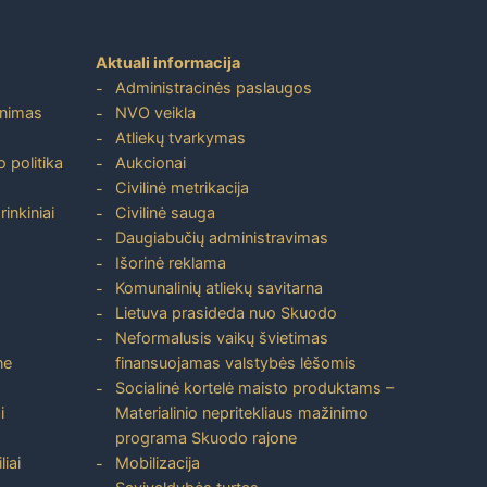
Aktuali informacija
Administracinės paslaugos
inimas
NVO veikla
Atliekų tvarkymas
 politika
Aukcionai
Civilinė metrikacija
inkiniai
Civilinė sauga
Daugiabučių administravimas
Išorinė reklama
Komunalinių atliekų savitarna
Lietuva prasideda nuo Skuodo
Neformalusis vaikų švietimas
ne
finansuojamas valstybės lėšomis
Socialinė kortelė maisto produktams –
i
Materialinio nepritekliaus mažinimo
programa Skuodo rajone
liai
Mobilizacija