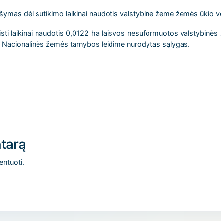
ymas dėl sutikimo laikinai naudotis valstybine žeme žemės ūkio vei
sti laikinai naudotis 0,0122 ha laisvos nesuformuotos valstybinės 
l Nacionalinės žemės tarnybos leidime nurodytas sąlygas.
tarą
entuoti.