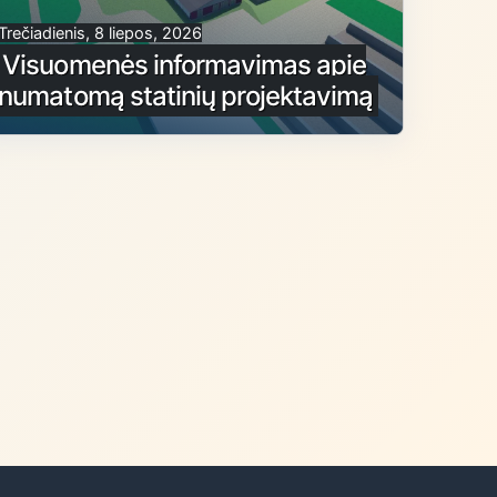
Trečiadienis, 8 liepos, 2026
Visuomenės informavimas apie
numatomą statinių projektavimą