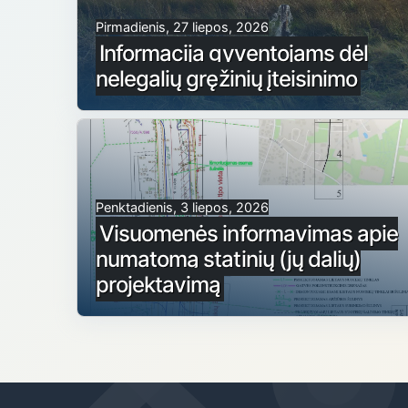
Pirmadienis, 27 liepos, 2026
Informacija gyventojams dėl
nelegalių gręžinių įteisinimo
Penktadienis, 3 liepos, 2026
Visuomenės informavimas apie
numatomą statinių (jų dalių)
projektavimą