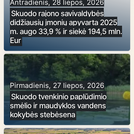
Antradienis, 28 liepos, 2026
Skuodo rajono savivaldybės
didžiausių įmonių apyvarta 2025
m. augo 33,9 % ir siekė 194,5 mln.
Eur
Pirmadienis, 27 liepos, 2026
Skuodo tvenkinio paplūdimio
smėlio ir maudyklos vandens
kokybės stebėsena