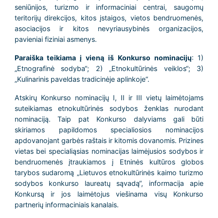
seniūnijos, turizmo ir informaciniai centrai, saugomų
teritorijų direkcijos, kitos įstaigos, vietos bendruomenės,
asociacijos ir kitos nevyriausybinės organizacijos,
pavieniai fiziniai asmenys.
Paraiška teikiama į vieną iš Konkurso nominacijų
: 1)
„Etnografinė sodyba“; 2) „Etnokultūrinės veiklos“; 3)
„Kulinarinis paveldas tradicinėje aplinkoje“.
Atskirų Konkurso nominacijų I, II ir III vietų laimėtojams
suteikiamas etnokultūrinės sodybos ženklas nurodant
nominaciją. Taip pat Konkurso dalyviams gali būti
skiriamos papildomos specialiosios nominacijos
apdovanojant garbės raštais ir kitomis dovanomis. Prizines
vietas bei specialiąsias nominacijas laimėjusios sodybos ir
bendruomenės įtraukiamos į Etninės kultūros globos
tarybos sudaromą „Lietuvos etnokultūrinės kaimo turizmo
sodybos konkurso laureatų sąvadą“, informacija apie
Konkursą ir jos laimėtojus viešinama visų Konkurso
partnerių informaciniais kanalais.