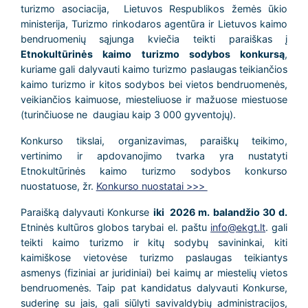
turizmo asociacija, Lietuvos Respublikos žemės ūkio
ministerija, Turizmo rinkodaros agentūra ir Lietuvos kaimo
bendruomenių sąjunga kviečia teikti paraiškas į
Etnokultūrinės kaimo turizmo sodybos konkursą
,
kuriame gali dalyvauti kaimo turizmo paslaugas teikiančios
kaimo turizmo ir kitos sodybos bei vietos bendruomenės,
veikiančios kaimuose, miesteliuose ir mažuose miestuose
(turinčiuose ne daugiau kaip 3 000 gyventojų).
Konkurso tikslai, organizavimas, paraiškų teikimo,
vertinimo ir apdovanojimo tvarka yra nustatyti
Etnokultūrinės kaimo turizmo sodybos konkurso
nuostatuose, žr.
Konkurso nuostatai >>>
Paraišką dalyvauti Konkurse
iki 2026 m. balandžio 30 d.
Etninės kultūros globos tarybai el. paštu
info@ekgt.lt
. gali
teikti kaimo turizmo ir kitų sodybų savininkai, kiti
kaimiškose vietovėse turizmo paslaugas teikiantys
asmenys (fiziniai ar juridiniai) bei kaimų ar miestelių vietos
bendruomenės. Taip pat kandidatus dalyvauti Konkurse,
suderinę su jais, gali siūlyti savivaldybių administracijos,