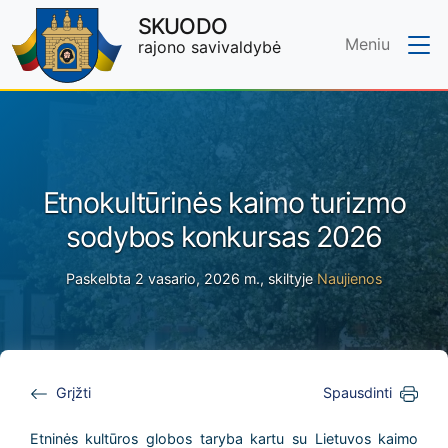
SKUODO
Meniu
rajono savivaldybė
Skip to main content
Etnokultūrinės kaimo turizmo
sodybos konkursas 2026
Paskelbta 2 vasario, 2026 m., skiltyje
Naujienos
Grįžti
Spausdinti
Etninės kultūros globos taryba kartu su Lietuvos kaimo