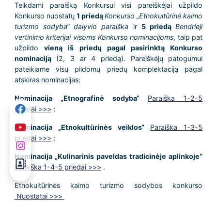
Teikdami paraišką Konkursui visi pareiškėjai užpildo
Konkurso nuostatų
1 priedą
Konkurso „Etnokultūrinė kaimo
turizmo sodyba“ dalyvio paraiška
ir
5 priedą
Bendrieji
vertinimo kriterijai visoms Konkurso nominacijoms
, taip pat
užpildo
vieną iš priedų pagal pasirinktą Konkurso
nominaciją
(2, 3 ar 4 priedą). Pareiškėjų patogumui
pateikiame visų pildomų priedų komplektaciją pagal
atskiras nominacijas:
Nominacija „Etnografinė sodyba“
Paraiška 1-2-5
priedai >>>
;
Nominacija „Etnokultūrinės veiklos“
Paraiška 1-3-5
priedai >>>
;
Nominacija „Kulinarinis paveldas tradicinėje aplinkoje“
Paraiška 1-4-5 priedai >>>
.
Etnokultūrinės kaimo turizmo sodybos konkurso
Nuostatai >>>