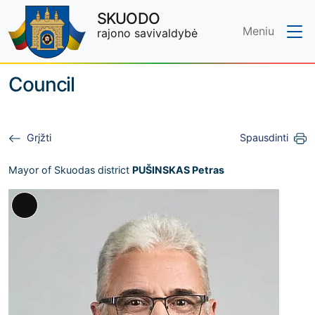
SKUODO
Meniu
rajono savivaldybė
Skip to main content
Council
Grįžti
Spausdinti
Mayor of Skuodas district
PUŠINSKAS Petras
Long
Description