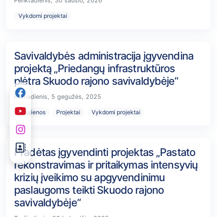
Penktadienis, 30 sausio, 2026
Vykdomi projektai
Savivaldybės administracija įgyvendina
projektą „Priedangų infrastruktūros
plėtra Skuodo rajono savivaldybėje“
Pirmadienis, 5 gegužės, 2025
Naujienos
Projektai
Vykdomi projektai
Pradėtas įgyvendinti projektas „Pastato
rekonstravimas ir pritaikymas intensyvių
krizių įveikimo su apgyvendinimu
paslaugoms teikti Skuodo rajono
savivaldybėje“