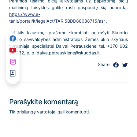
Paramos teikimo bičių laikytojams už papildomą bičių
maitinimą taisykles galite rasti paspaudę šią nuorodą:
https://www.e-
tar.lt/portal/lt/legalAct/TAR.5BDD88088715/asr
.
Jei kils klausimų, prašome skambinti ar rašyti Skuodo
rajono savivaldybės administracijos Žemės ūkio skyriaus
vyresniajai specialistei Daivai Petrauskienei tel. +370 602
94 232, e. p. daiva.petrauskiene@skuodas.lt
Share
Parašykite komentarą
Tik
prisijungę
vartotojai gali komentuoti.