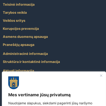
Teisinė informacija
Tarybos veikla
Veiklos sritys
Korupcijos prevencija
Asmens duomenų apsauga
Pranešėjų apsauga
Administracinė informacija
Struktūra ir kontaktinė informacija
Aktuali informacija
Paslaugos
Atviri duomenys
Mes vertiname jūsų privatumą
Nuorodos
Dažniausiai užduodami klausimai
Naudojame slapukus, siekdami pagerinti jūsų naršymo