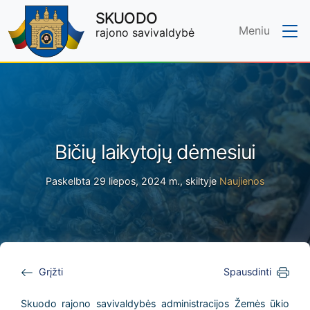
SKUODO
Meniu
rajono savivaldybė
Skip to main content
Bičių laikytojų dėmesiui
Paskelbta 29 liepos, 2024 m., skiltyje
Naujienos
Grįžti
Spausdinti
Skuodo rajono savivaldybės administracijos Žemės ūkio