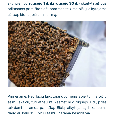
skyriuje nuo
rugsėjo 1 d. iki rugsėjo 30 d.
(įskaitytinai) bus
priimamos paraiškos dėl paramos teikimo bičių laikytojams
už papildomą bičių maitinimą.
Primename, kad bičių laikytojai duomenis apie turimą bičių
šeimų skaičių turi atnaujinti kasmet nuo rugsėjo 1 d., prieš
teikdami paramos paraišką. Bičių laikytojams, laikantiems
daugiau kaip 150 bičių šeimų, parama neskiriama.